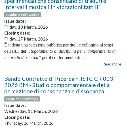
sperimentali che consentano di tradurre
"P
intervalli musicali in vibrazioni tattili"
e
Graduate Fellowships
svi
Issue date:
di
ont
Friday, 13 March, 2026
e
Closing date:
gra
Friday, 27 March, 2026
di
È indetta una selezione pubblica per titoli e colloquio
ai sensi
co
dell'art.3 del
"Regolamento di disciplina per il conferimento di
sem
incarichi di ricerca”
per il conferimento di n.
pe
Read more
ab
la
Ba
ra
Inc
e
Bando Contratto di Ricerca n. ISTC CR 003
di
ge
2026 RM - Studio comportamentale della
Ric
di
percezione di consonanza e dissonanza
IR
dat
N.
del
PostDoc Fellowships
04
ric
Issue date:
20
nel
Wednesday, 11 March, 2026
IS
ca
Closing date:
R
del
Thursday, 26 March, 2026
-
sc