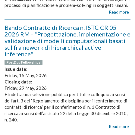
del
processi di pianificazione e problem-solving in soggetti umani.
dec
Read more
ab
in
Ba
con
Co
di
Bando Contratto di Ricerca n. ISTC CR 05
di
inc
2026 RM - "Progettazione, implementazione e
Ric
e
validazione di modelli computazionali basati
n.
del
sul framework di hierarchical active
IS
int
CR
tra
inference"
06
me
PostDoc Fellowships
20
se
Issue date:
R
ed
-
Friday, 15 May, 2026
epi
"St
in
Closing date:
dei
so
Friday, 29 May, 2026
me
um
È indetta una selezione pubblica per titoli e colloquio ai sensi
cog
dell'art. 3 del "Regolamento di disciplina per il conferimento di
e
contratti di ricerca” per il conferimento di n. 1 Contratto di
dei
ricerca ai sensi dell’articolo 22 della Legge 30 dicembre 2010,
mo
n. 240.
ocu
Read more
in
ab
so
Ba