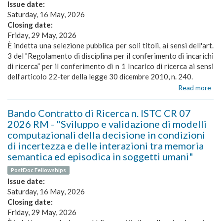
la
Issue date:
ra
Saturday, 16 May, 2026
e
Closing date:
il
Friday, 29 May, 2026
tr
È indetta una selezione pubblica per soli titoli, ai sensi dell'art.
del
3 del "Regolamento di disciplina per il conferimento di incarichi
co
di ricerca” per il conferimento di n 1 Incarico di ricerca ai sensi
in
dell’articolo 22-ter della legge 30 dicembre 2010, n. 240.
am
ma
Read more
ab
Ba
Inc
Bando Contratto di Ricerca n. ISTC CR 07
di
2026 RM - "Sviluppo e validazione di modelli
Ric
computazionali della decisione in condizioni
n.
di incertezza e delle interazioni tra memoria
IS
IR
semantica ed episodica in soggetti umani"
05
PostDoc Fellowships
20
Issue date:
R
-
Saturday, 16 May, 2026
"st
Closing date:
sp
Friday, 29 May, 2026
del