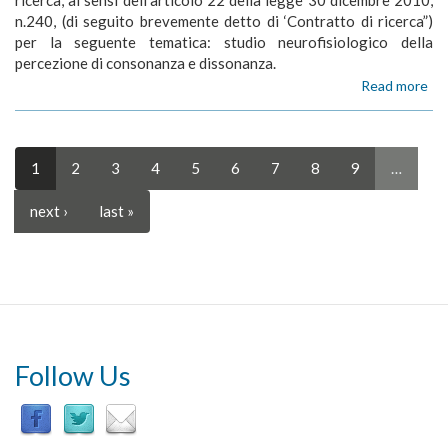
ricerca, ai sensi dell’articolo 22 della legge 30 dicembre 2010,
di
n.240, (di seguito brevemente detto di ‘Contratto di ricerca”)
co
per la seguente tematica: studio neurofisiologico della
e
percezione di consonanza e dissonanza.
di
Read more
ab
Ba
Co
di
Ric
1
2
3
4
5
6
7
8
9
…
n.
IS
next ›
last »
CR
00
20
R
-
St
neu
del
Follow Us
pe
di
co
e
di