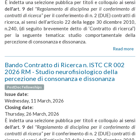
"St
È indetta una selezione pubblica per titoli e colloquio
ai sensi
soc
del
dell'art. 9 del
"Regolamento di disciplina per il conferimento di
pe
contratti di ricerca”
per il conferimento di n. 2 (DUE) contratti di
mul
ricerca, ai sensi dell’articolo 22 della legge 30 dicembre 2010,
e
n.240, (di seguito brevemente detto di ‘Contratto di ricerca”)
cr
per la seguente tematica: studio comportamentale della
att
percezione di consonanza e dissonanza.
pro
Read more
ab
spe
Ba
ch
Co
co
Bando Contratto di Ricerca n. ISTC CR 002
di
di
2026 RM - Studio neurofisiologico della
Ric
tra
percezione di consonanza e dissonanza
n.
int
IS
mus
PostDoc Fellowships
CR
in
Issue date:
00
vib
Wednesday, 11 March, 2026
20
tatt
Closing date:
R
Thursday, 26 March, 2026
-
St
È indetta una selezione pubblica per titoli e colloquio
ai sensi
co
dell'art. 9 del
"Regolamento di disciplina per il conferimento di
del
contratti di ricerca”
per il conferimento di n. 2 (DUE) contratti di
pe