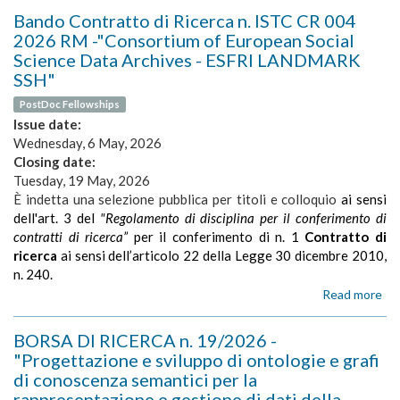
um
Co
Bando Contratto di Ricerca n. ISTC CR 004
di
2026 RM -"Consortium of European Social
Ric
Science Data Archives - ESFRI LANDMARK
n.
SSH"
IS
CR
PostDoc Fellowships
05
Issue date:
20
Wednesday, 6 May, 2026
R
Closing date:
-
"Pr
Tuesday, 19 May, 2026
im
È indetta una selezione pubblica per titoli e colloquio
ai sensi
e
dell'art. 3 del
"Regolamento di disciplina per il conferimento di
val
contratti di ricerca”
per il conferimento di n. 1
Contratto di
di
ricerca
ai sensi dell’articolo 22 della Legge 30 dicembre 2010,
mod
n. 240.
com
Read more
ab
bas
Ba
sul
Co
fr
BORSA DI RICERCA n. 19/2026 -
di
di
"Progettazione e sviluppo di ontologie e grafi
Ric
hie
di conoscenza semantici per la
n.
act
rappresentazione e gestione di dati della
IS
inf