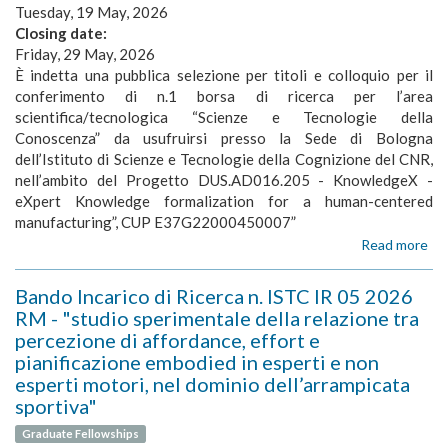
Tuesday, 19 May, 2026
Closing date:
Friday, 29 May, 2026
È indetta una pubblica selezione per titoli e colloquio per il
conferimento di n.1 borsa di ricerca per l’area
scientifica/tecnologica “Scienze e Tecnologie della
Conoscenza” da usufruirsi presso la Sede di Bologna
dell’Istituto di Scienze e Tecnologie della Cognizione del CNR,
nell’ambito del Progetto DUS.AD016.205 - KnowledgeX -
eXpert Knowledge formalization for a human-centered
manufacturing”, CUP E37G22000450007”
Read more
ab
BO
DI
Bando Incarico di Ricerca n. ISTC IR 05 2026
RI
RM - "studio sperimentale della relazione tra
n.
percezione di affordance, effort e
22
pianificazione embodied in esperti e non
-
"M
esperti motori, nel dominio dell’arrampicata
ne
sportiva"
sim
pe
Graduate Fellowships