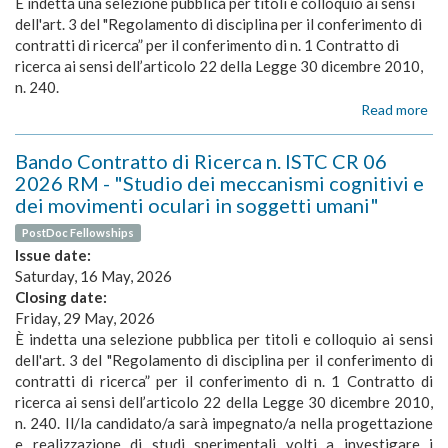
È indetta una selezione pubblica per titoli e colloquio ai sensi
rel
dell'art. 3 del "Regolamento di disciplina per il conferimento di
tra
contratti di ricerca” per il conferimento di n. 1 Contratto di
pe
ricerca ai sensi dell’articolo 22 della Legge 30 dicembre 2010,
di
n. 240.
aff
Read more
eff
ab
e
Ba
pia
Co
Bando Contratto di Ricerca n. ISTC CR 06
em
di
2026 RM - "Studio dei meccanismi cognitivi e
in
Ric
dei movimenti oculari in soggetti umani"
esp
n.
e
IS
PostDoc Fellowships
no
CR
Issue date:
esp
07
Saturday, 16 May, 2026
mot
20
Closing date:
nel
R
Friday, 29 May, 2026
do
-
del
"Sv
È indetta una selezione pubblica per titoli e colloquio ai sensi
spo
e
dell'art. 3 del "Regolamento di disciplina per il conferimento di
val
contratti di ricerca” per il conferimento di n. 1 Contratto di
di
ricerca ai sensi dell’articolo 22 della Legge 30 dicembre 2010,
mod
n. 240. Il/la candidato/a sarà impegnato/a nella progettazione
com
e realizzazione di studi sperimentali volti a investigare i