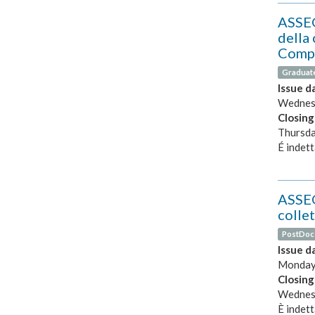
ASSEG
della 
Compu
Graduat
Issue d
Wednesd
Closing
Thursda
É indett
ASSEG
collet
PostDoc
Issue d
Monday,
Closing
Wednesd
È indett