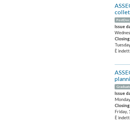
ASSEG
collet
PostDoc
Issue d
Wednesd
Closing
Tuesday
È indett
ASSEG
plann
Graduat
Issue d
Monday,
Closing
Friday,
È indett