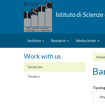
Skip
to
main
Istituto di Scienz
content
Institute
Research
Media center
Work with us
Hom
Vacancies
Ban
Tenders
Tipolog