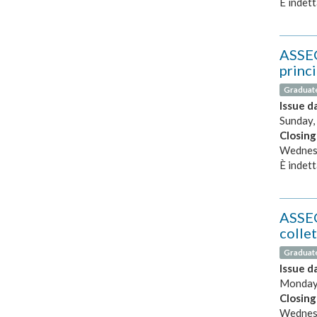
É indett
ASSEG
princ
Graduat
Issue d
Sunday,
Closing
Wednesd
È indett
ASSEG
collet
Graduat
Issue d
Monday,
Closing
Wednesd