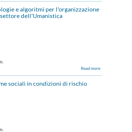
collettivo"
DI
ie e algoritmi per l'organizzazione
RICERCA
l settore dell'Umanistica
428/2024
-
"Computational
models
of
human
economic
decisions,
planning
n.
and
Read more
about
hierarchical
ASSEGNO
predictive
DI
sociali in condizioni di rischio
codes"
RICERCA
427/2024
-
"Sviluppo
di
metodologie
e
algoritmi
n.
per