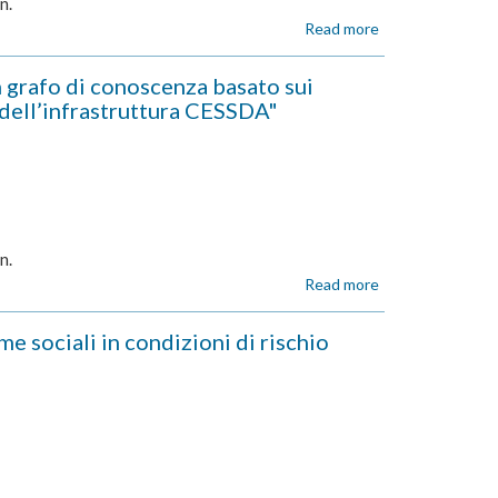
n.
condizioni
di
Read more
about
rischio
ASSEGNO
collettivo"
DI
rafo di conoscenza basato sui
RICERCA
 dell’infrastruttura CESSDA"
426/2024
-
"“Indagine
delle
risposte
comportamentali
e
n.
fisiologiche
al
Read more
about
tocco
ASSEGNO
sociale
DI
sociali in condizioni di rischio
in
RICERCA
persone
415/2024
autistiche"
-
"Modellazione
di
un
grafo
di