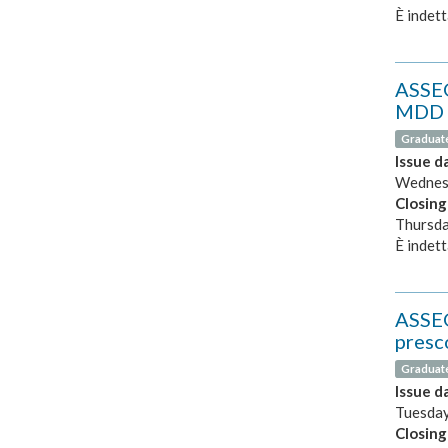
È indett
ASSEG
MDD p
Graduat
Issue d
Wednesd
Closing
Thursda
È indett
ASSEG
presco
Graduat
Issue d
Tuesday
Closing