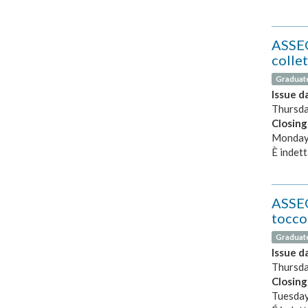
ASSEG
collet
Graduat
Issue d
Thursda
Closing
Monday,
È indett
ASSEG
tocco 
Graduat
Issue d
Thursda
Closing
Tuesday