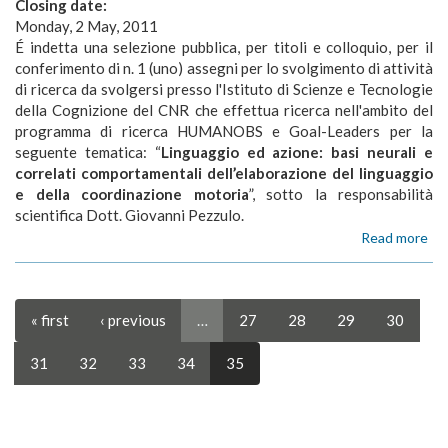
Closing date:
pri
no
Monday, 2 May, 2011
um
É indetta una selezione pubblica, per titoli e colloquio, per il
conferimento di n. 1 (uno) assegni per lo svolgimento di attività
di ricerca da svolgersi presso l'Istituto di Scienze e Tecnologie
della Cognizione del CNR che effettua ricerca nell'ambito del
programma di ricerca HUMANOBS e Goal-Leaders per la
seguente tematica: “
Linguaggio ed azione: basi neurali e
correlati comportamentali dell’elaborazione del linguaggio
e della coordinazione motoria
”, sotto la responsabilità
scientifica Dott. Giovanni Pezzulo.
Read more
ab
AS
DI
RI
15
« first
‹ previous
…
27
28
29
30
-
Li
31
32
33
34
35
ed
azi
bas
neu
e