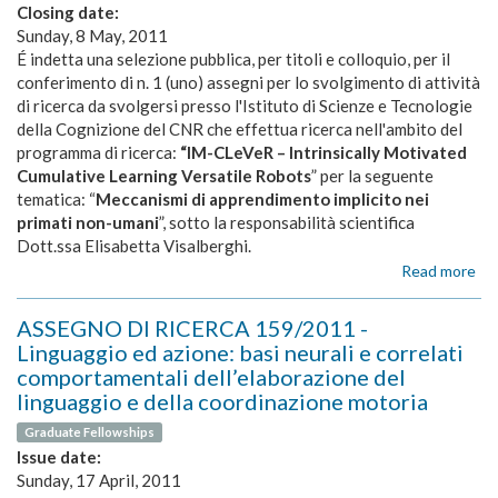
Closing date:
Sunday, 8 May, 2011
É indetta una selezione pubblica, per titoli e colloquio, per il
conferimento di n. 1 (uno) assegni per lo svolgimento di attività
di ricerca da svolgersi presso l'Istituto di Scienze e Tecnologie
della Cognizione del CNR che effettua ricerca nell'ambito del
programma di ricerca:
“IM-CLeVeR – Intrinsically Motivated
Cumulative Learning Versatile Robots
”
per la seguente
tematica: “
Meccanismi di apprendimento implicito nei
primati non-umani
”, sotto la responsabilità scientifica
Dott.ssa Elisabetta Visalberghi.
Read more
ab
AS
DI
ASSEGNO DI RICERCA 159/2011 -
RI
Linguaggio ed azione: basi neurali e correlati
16
comportamentali dell’elaborazione del
-
linguaggio e della coordinazione motoria
Me
di
Graduate Fellowships
ap
Issue date:
imp
Sunday, 17 April, 2011
nei