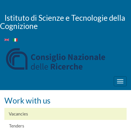
Skip
to
main
Istituto di Scienze e Tecnologie della
content
Cognizione
Togg
navig
Work with us
Vacancies
Tenders