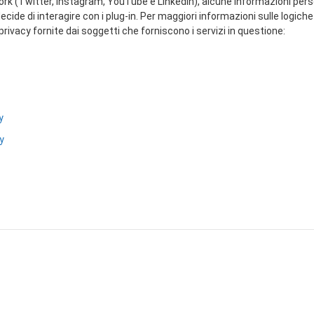
etwork (Twitter, Instagram, YouTube e LinkedIn), alcune informazioni per
cide di interagire con i plug-in. Per maggiori informazioni sulle logiche 
 privacy fornite dai soggetti che forniscono i servizi in questione:
y
y