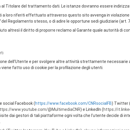
za al Titolare del trattamento dati. Le istanze dovranno essere indirizza
i a loro riferiti effettuato attraverso questo sito avvenga in violazione
 del Regolamento stesso, o di adire le opportune sedi giudiziarie (art.
uto altresì il diritto di proporre reclamo al Garante quale autorità di con
rti
ione dell'Utente e per svolgere altre attività strettamente necessarie 
viene fatto uso di cookie per la profilazione degli utenti.
e social Facebook (
https://www.facebook.com/CNRsocialFB
) Twitter 
ttps://www.youtube.com/@MultimediaCNR
) e LinkedIn (
https://it.lin
e dai gestori di tali piattaforme ogni volta che l'utente decide di inter
.