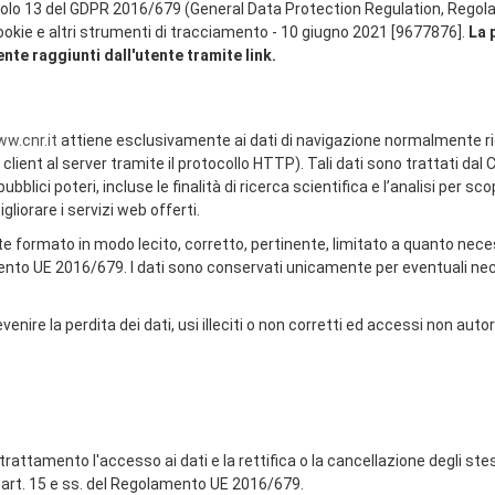
ticolo 13 del GDPR 2016/679 (General Data Protection Regulation, Regol
cookie e altri strumenti di tracciamento - 10 giugno 2021 [9677876].
La 
ente raggiunti dall'utente tramite link.
w.cnr.it
attiene esclusivamente ai dati di navigazione normalmente rice
ient al server tramite il protocollo HTTP). Tali dati sono trattati dal C
lici poteri, incluse le finalità di ricerca scientifica e l’analisi per sco
igliorare i servizi web offerti.
te formato in modo lecito, corretto, pertinente, limitato a quanto nece
lamento UE 2016/679. I dati sono conservati unicamente per eventuali ne
ire la perdita dei dati, usi illeciti o non corretti ed accessi non autor
el trattamento l'accesso ai dati e la rettifica o la cancellazione degli ste
 art. 15 e ss. del Regolamento UE 2016/679.