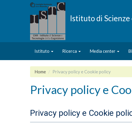
Salta
al
contenuto
Istituto di Scienz
principale
Istituto
Ricerca
Media center
B
Home
Privacy policy e Cookie policy
Privacy policy e Coo
Privacy policy e Cookie poli