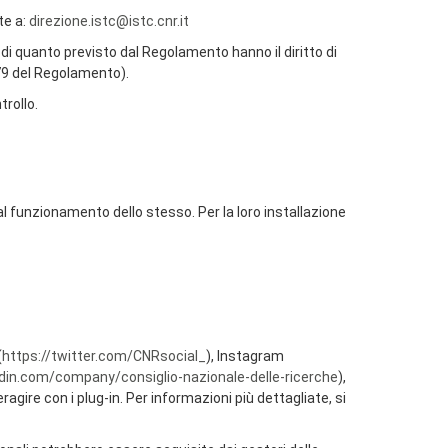
te a:
direzione.istc@istc.cnr.it
 di quanto previsto dal Regolamento hanno il diritto di
 79 del Regolamento).
trollo.
al funzionamento dello stesso. Per la loro installazione
(
https://twitter.com/CNRsocial_
), Instagram
kedin.com/company/consiglio-nazionale-delle-ricerche
),
agire con i plug-in. Per informazioni più dettagliate, si