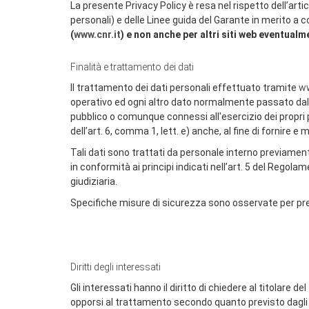
La presente Privacy Policy è resa nel rispetto dell’ar
personali) e delle Linee guida del Garante in merito a 
(
www.cnr.it
) e non anche per altri siti web eventualm
Finalità e trattamento dei dati
Il trattamento dei dati personali effettuato tramite
ww
operativo ed ogni altro dato normalmente passato dal cl
pubblico o comunque connessi all'esercizio dei propri pubb
dell’art. 6, comma 1, lett. e) anche, al fine di fornire e m
Tali dati sono trattati da personale interno previamen
in conformità ai principi indicati nell’art. 5 del Rego
giudiziaria.
Specifiche misure di sicurezza sono osservate per preven
Diritti degli interessati
Gli interessati hanno il diritto di chiedere al titolare d
opporsi al trattamento secondo quanto previsto dagli