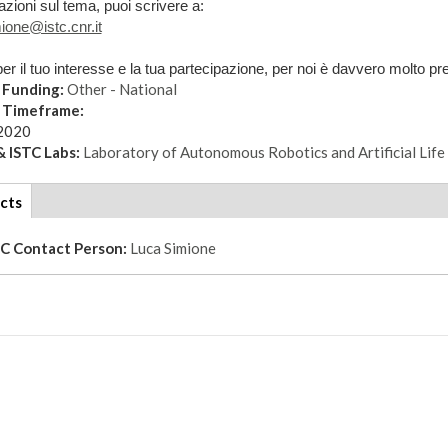
azioni sul tema, puoi scrivere a:
ione@istc.cnr.it
er il tuo interesse e la tua partecipazione, per noi è davvero molto pr
 Funding:
Other - National
t Timeframe:
2020
 ISTC Labs:
Laboratory of Autonomous Robotics and Artificial Life
cts
(active
tab)
TC Contact Person:
Luca Simione