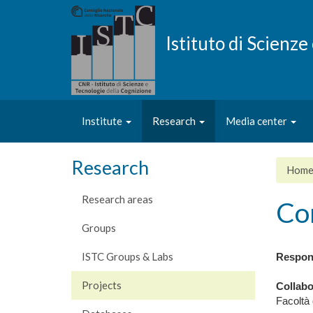
Skip
to
main
Istituto di Scienz
content
Institute
Research
Media center
Research
Hom
Research areas
Co
Groups
ISTC Groups & Labs
Respon
Projects
Collabo
Facoltà 