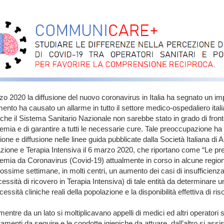
er_corto.png
o 2020 la diffusione del nuovo coronavirus in Italia ha segnato un i
ento ha causato un allarme in tutto il settore medico-ospedaliero ital
he il Sistema Sanitario Nazionale non sarebbe stato in grado di fronte
demia e di garantire a tutti le necessarie cure. Tale preoccupazione ha
one e diffusione nelle linee guida pubblicate dalla Società Italiana di
ione e Terapia Intensiva il 6 marzo 2020, che riportano come “Le pre
demia da Coronavirus (Covid-19) attualmente in corso in alcune region
rossime settimane, in molti centri, un aumento dei casi di insufficienza
essità di ricovero in Terapia Intensiva) di tale entità da determinare u
cessità cliniche reali della popolazione e la disponibilità effettiva di ris
mentre da un lato si moltiplicavano appelli di medici ed altri operatori s
menti da seguire e le condotte igieniche da attuare, dall’altro si assi