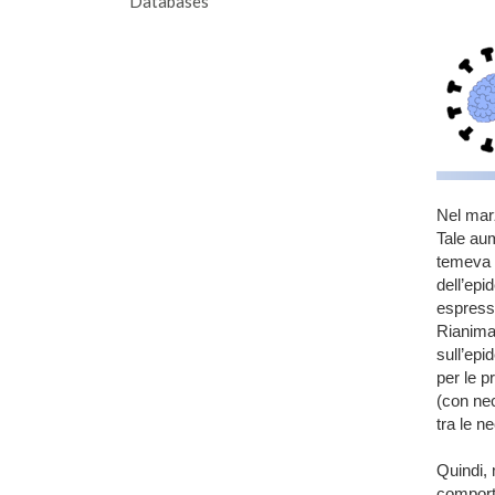
Databases
bann
Nel marz
Tale aum
temeva c
dell’epi
espressi
Rianimaz
sull’epi
per le p
(con nec
tra le ne
Quindi, 
comporta