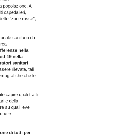
la popolazione. A
i ospedalieri,
dette “zone rosse”,
onale sanitario da
erca
fferenze nella
vid-19 nella
atori sanitari
sere rilevate, tali
emografiche che le
 capire quali tratti
ri e della
re su quali leve
ione e
ne di tutti per