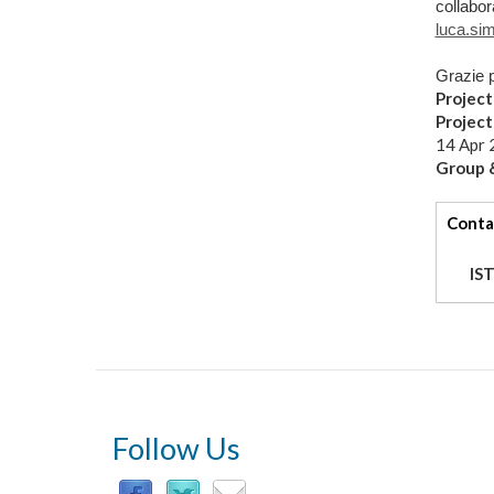
collabor
luca.sim
Grazie p
Project
Projec
14 Apr 
Group &
tabs
Conta
IS
Follow Us