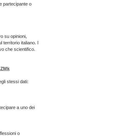
me partecipante o
o su opinioni,
erritorio italiano. I
ivo che scientifico.
DZMk
gli stessi dati:
ecipare a uno dei
flessioni o