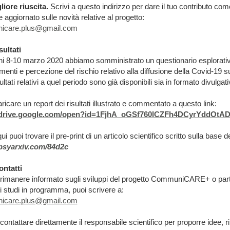
liore riuscita.
Scrivi a questo indirizzo per dare il tuo contributo co
 aggiornato sulle novità relative al progetto:
icare.plus@gmail.com
sultati
ni 8-10 marzo 2020 abbiamo somministrato un questionario esplorativ
menti e percezione del rischio relativo alla diffusione della Covid-19 sul t
ultati relativi a quel periodo sono già disponibili sia in formato divulgat
ricare un report dei risultati illustrato e commentato a questo link:
//drive.google.com/open?id=1FjhA_oGSf760lCZFh4DCyrYddOtA
i puoi trovare il pre-print di un articolo scientifico scritto sulla base de
/psyarxiv.com/84d2c
ontatti
 rimanere informato sugli sviluppi del progetto CommuniCARE+ o part
 studi in programma, puoi scrivere a:
icare.plus@gmail.com
contattare direttamente il responsabile scientifico per proporre idee, ri