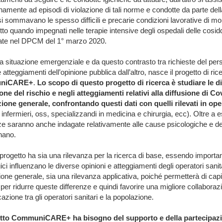
namente ad episodi di violazione di tali norme e condotte da parte del
i sommavano le spesso difficili e precarie condizioni lavorative di molt
tto quando impegnati nelle terapie intensive degli ospedali delle cosid
uate nel DPCM del 1° marzo 2020.
a situazione emergenziale e da questo contrasto tra richieste del pers
e atteggiamenti dell’opinione pubblica dall’altro, nasce il progetto di ric
niCARE+
.
Lo scopo di questo progetto di ricerca è studiare le di
ne del rischio e negli atteggiamenti relativi alla diffusione di Co
ione generale, confrontando questi dati con quelli rilevati in oper
 infermieri, oss, specializzandi in medicina e chirurgia, ecc). Oltre a es
ze saranno anche indagate relativamente alle cause psicologiche e d
nano.
rogetto ha sia una rilevanza per la ricerca di base, essendo importante
ici influenzano le diverse opinioni e atteggiamenti degli operatori sanita
one generale, sia una rilevanza applicativa, poiché permetterà di capi
per ridurre queste differenze e quindi favorire una migliore collaboraz
zione tra gli operatori sanitari e la popolazione.
etto CommuniCARE+ ha bisogno del supporto e della partecipazio