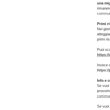
una mig
rimanere
commun
Primi ri
Nei gior
atteggia
primi ris
Puoi sca
https:
Invece qu
https:/
Info e c
Se vuoi
prossimi
commun
Se vuoi 