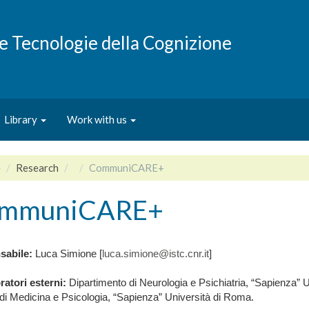
e e Tecnologie della Cognizione
Library
Work with us
e
Research
CommuniCARE+
mmuniCARE+
sabile:
Luca Simione [
luca.simione@istc.cnr.it
]
ratori esterni:
Dipartimento di Neurologia e Psichiatria, “Sapienza” 
di Medicina e Psicologia, “Sapienza” Università di Roma.