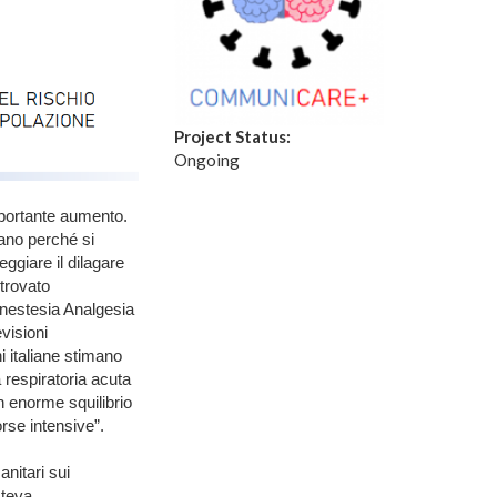
Project Status:
Ongoing
mportante aumento.
iano perché si
ggiare il dilagare
 trovato
 Anestesia Analgesia
visioni
i italiane stimano
 respiratoria acuta
n enorme squilibrio
orse intensive”.
anitari sui
steva