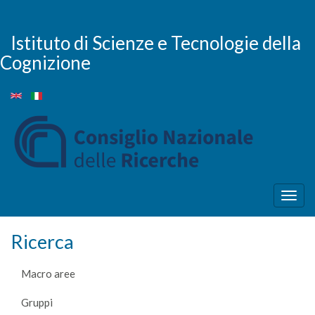
Salta
al
contenuto
Istituto di Scienze e Tecnologie della
principale
Cognizione
Togg
navig
Ricerca
Macro aree
Gruppi