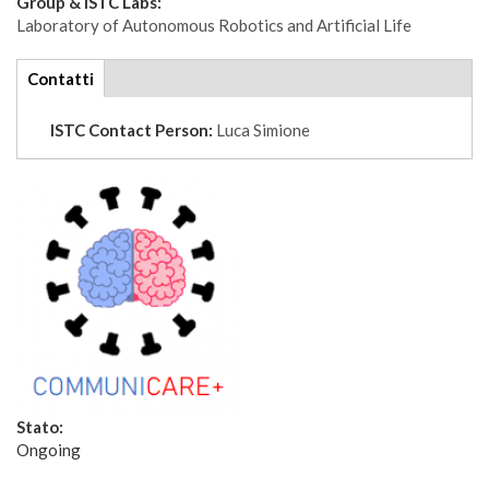
Group & ISTC Labs:
Laboratory of Autonomous Robotics and Artificial Life
tabs
Contatti
(scheda
attiva)
ISTC Contact Person:
Luca Simione
Stato:
Ongoing