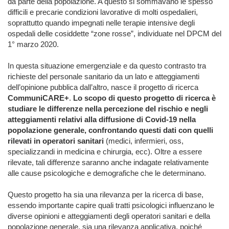
da parte della popolazione. A questo si sommavano le spesso
difficili e precarie condizioni lavorative di molti ospedalieri,
soprattutto quando impegnati nelle terapie intensive degli
ospedali delle cosiddette “zone rosse”, individuate nel DPCM del
1° marzo 2020.
In questa situazione emergenziale e da questo contrasto tra
richieste del personale sanitario da un lato e atteggiamenti
dell’opinione pubblica dall’altro, nasce il progetto di ricerca
CommuniCARE+
.
Lo scopo di questo progetto di ricerca è
studiare le differenze nella percezione del rischio e negli
atteggiamenti relativi alla diffusione di Covid-19 nella
popolazione generale, confrontando questi dati con quelli
rilevati in operatori sanitari
(medici, infermieri, oss,
specializzandi in medicina e chirurgia, ecc). Oltre a essere
rilevate, tali differenze saranno anche indagate relativamente
alle cause psicologiche e demografiche che le determinano.
Questo progetto ha sia una rilevanza per la ricerca di base,
essendo importante capire quali tratti psicologici influenzano le
diverse opinioni e atteggiamenti degli operatori sanitari e della
popolazione generale, sia una rilevanza applicativa, poiché