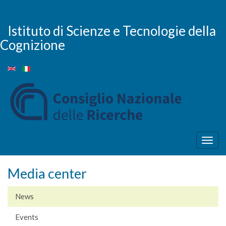
Skip
to
main
Istituto di Scienze e Tecnologie della
content
Cognizione
Togg
navig
Media center
News
Events