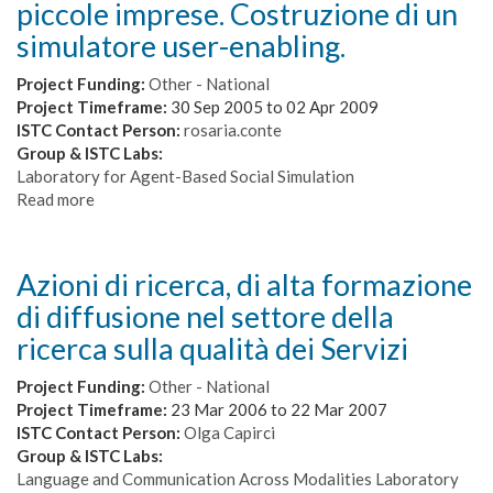
piccole imprese. Costruzione di un
di
indici
simulatore user-enabling.
magnetoencefalografici
Project Funding:
Other - National
Project Timeframe:
30 Sep 2005
to
02 Apr 2009
ISTC Contact Person:
rosaria.conte
Group & ISTC Labs:
Laboratory for Agent-Based Social Simulation
Read more
about
Società
artificiali
per
Azioni di ricerca, di alta formazione
la
di diffusione nel settore della
Competizione
e
ricerca sulla qualità dei Servizi
la
collaborazione:
Project Funding:
Other - National
Reti
Project Timeframe:
23 Mar 2006
to
22 Mar 2007
di
ISTC Contact Person:
Olga Capirci
conoscenza,
Group & ISTC Labs:
reputazione
Language and Communication Across Modalities Laboratory