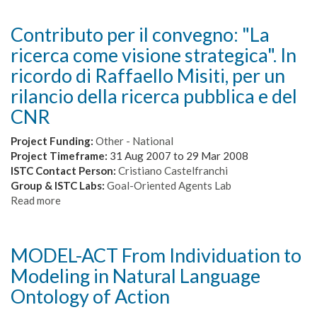
Contributo per il convegno: "La
ricerca come visione strategica". In
ricordo di Raffaello Misiti, per un
rilancio della ricerca pubblica e del
CNR
Project Funding:
Other - National
Project Timeframe:
31 Aug 2007
to
29 Mar 2008
ISTC Contact Person:
Cristiano Castelfranchi
Group & ISTC Labs:
Goal-Oriented Agents Lab
Read more
about
Contributo
per
il
MODEL-ACT From Individuation to
convegno:
Modeling in Natural Language
"La
ricerca
Ontology of Action
come