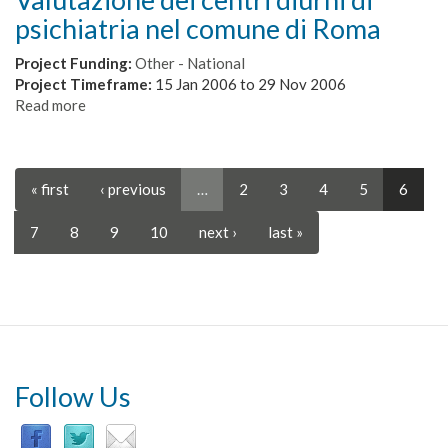
la
psichiatria nel comune di Roma
Competizione
e
Project Funding:
Other - National
la
Project Timeframe:
15 Jan 2006
to
29 Nov 2006
collaborazione:
Read more
about
Reti
Valutazione
di
dei
conoscenza,
centri
reputazione
« first
‹ previous
…
2
3
4
5
6
diurni
organizzativa
di
e
psichiatria
7
8
9
10
next ›
last »
cluster
nel
di
comune
medie
di
e
Roma
piccole
imprese.
Costruzione
di
Follow Us
un
simulatore
user-