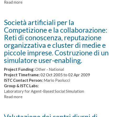
organizzativa
Read more
about
e
Azioni
cluster
di
di
ricerca,
Società artificiali per la
medie
di
Competizione e la collaborazione:
e
alta
piccole
formazione
Reti di conoscenza, reputazione
imprese.
di
organizzativa e cluster di medie e
Costruzione
diffusione
piccole imprese. Costruzione di un
di
nel
un
settore
simulatore user-enabling.
simulatore
della
user-
ricerca
Project Funding:
Other - National
enabling.
sulla
Project Timeframe:
02 Oct 2005
to
02 Apr 2009
qualità
ISTC Contact Person:
Mario Paolucci
dei
Group & ISTC Labs:
Servizi
Laboratory for Agent-Based Social Simulation
Read more
about
Società
artificiali
per
Valutazione dei centri diurni di