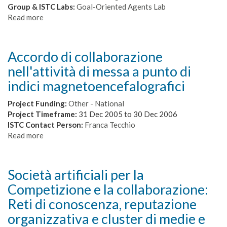
Group & ISTC Labs:
Goal-Oriented Agents Lab
Read more
about
Argomentazioni
e
identità
Accordo di collaborazione
nella
nell'attività di messa a punto di
società
della
indici magnetoencefalografici
conoscenza:
gli
Project Funding:
Other - National
effetti
Project Timeframe:
31 Dec 2005
to
30 Dec 2006
della
ISTC Contact Person:
Franca Tecchio
multiculturalità
Read more
about
e
Accordo
delle
di
nuove
collaborazione
Società artificiali per la
tecnologie
nell'attività
Competizione e la collaborazione:
di
messa
Reti di conoscenza, reputazione
a
organizzativa e cluster di medie e
punto