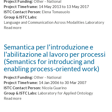
visione
Project Funding:
Other - National
strategica".
Project Timeframe:
14 May 2013
to
13 May 2017
In
ISTC Contact Person:
Elena Tomasuolo
ricordo
Group & ISTC Labs:
di
Language and Communication Across Modalities Laboratory
Raffaello
Read more
about
Misiti,
MODEL-
per
ACT
un
From
Semantica per l'introduzione e
rilancio
Individuation
l'abilitazione al lavoro per processi
della
to
ricerca
Modeling
(Semantics for introducing and
pubblica
in
enabling process-oriented work)
e
Natural
del
Language
Project Funding:
Other - National
CNR
Ontology
Project Timeframe:
14 Jan 2006
to
30 Mar 2007
of
ISTC Contact Person:
Nicola Guarino
Action
Group & ISTC Labs:
Laboratory for Applied Ontology
Read more
about
Semantica
per