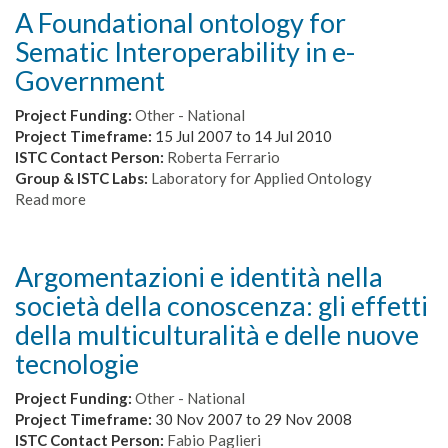
l'introduzione
A Foundational ontology for
e
Sematic Interoperability in e-
l'abilitazione
al
Government
lavoro
per
Project Funding:
Other - National
processi
Project Timeframe:
15 Jul 2007
to
14 Jul 2010
(Semantics
ISTC Contact Person:
Roberta Ferrario
for
Group & ISTC Labs:
Laboratory for Applied Ontology
introducing
Read more
about
and
A
enabling
Foundational
process-
ontology
Argomentazioni e identità nella
oriented
for
società della conoscenza: gli effetti
work)
Sematic
Interoperability
della multiculturalità e delle nuove
in
tecnologie
e-
Government
Project Funding:
Other - National
Project Timeframe:
30 Nov 2007
to
29 Nov 2008
ISTC Contact Person:
Fabio Paglieri