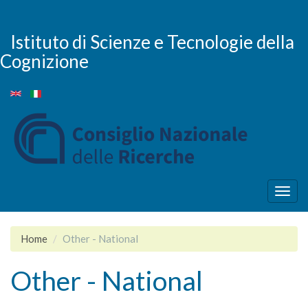
Skip
to
main
Istituto di Scienze e Tecnologie della
content
Cognizione
Togg
navig
Home
Other - National
Other - National