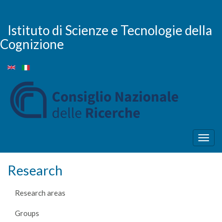
Skip
to
main
Istituto di Scienze e Tecnologie della
content
Cognizione
Togg
navig
Research
Research areas
Groups