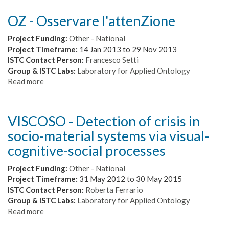
-
Valutazione
OZ - Osservare l'attenZione
online
della
Project Funding:
Other - National
LIS
Project Timeframe:
14 Jan 2013
to
29 Nov 2013
ISTC Contact Person:
Francesco Setti
Group & ISTC Labs:
Laboratory for Applied Ontology
Read more
about
OZ
-
Osservare
VISCOSO - Detection of crisis in
l'attenZione
socio-material systems via visual-
cognitive-social processes
Project Funding:
Other - National
Project Timeframe:
31 May 2012
to
30 May 2015
ISTC Contact Person:
Roberta Ferrario
Group & ISTC Labs:
Laboratory for Applied Ontology
Read more
about
VISCOSO