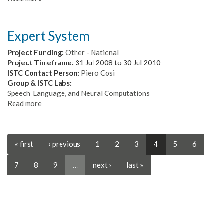
intelligente
Valutazione
vocale
del
multicanale
trasporto
Expert System
pubblico
su
Project Funding:
Other - National
gomma
Project Timeframe:
31 Jul 2008
to
30 Jul 2010
ISTC Contact Person:
Piero Cosi
Group & ISTC Labs:
Speech, Language, and Neural Computations
Read more
about
Expert
System
« first
‹ previous
1
2
3
4
5
6
7
8
9
…
next ›
last »