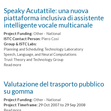
-
Detection
Speaky Acutattile: una nuova
of
piattaforma inclusiva di assistente
crisis
in
intelligente vocale multicanale
socio-
material
Project Funding:
Other - National
systems
ISTC Contact Person:
Piero Cosi
via
Group & ISTC Labs:
visual-
Planning and Scheduling Technology Laboratory
cognitive-
Speech, Language, and Neural Computations
social
Trust Theory and Technology Group
processes
Read more
about
Speaky
Acutattile:
una
Valutazione del trasporto pubblico
nuova
su gomma
piattaforma
inclusiva
Project Funding:
Other - National
di
Project Timeframe:
29 Oct 2007
to
29 Sep 2008
assistente
Read more
about