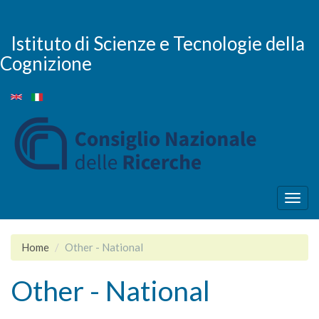
Skip
to
main
Istituto di Scienze e Tecnologie della
content
Cognizione
Togg
navig
Home
Other - National
Other - National