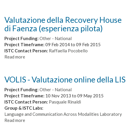
d'esordio
Ricerca
–
partecipata
definizione
nel
Valutazione della Recovery House
e
Centro
di Faenza (esperienza pilota)
valutazione
sperimentale
degli
pubblico
Project Funding:
Other - National
strumenti
Marco
Project Timeframe:
09 Feb 2014
to
09 Feb 2015
operativi
Cavallo
ISTC Contact Person:
Raffaella Pocobello
ed
di
Read more
about
organizzativi
Latiano
Valutazione
per
della
la
Recovery
trasferibilità
VOLIS - Valutazione online della LIS
House
del
di
“dialogo
Project Funding:
Other - National
Faenza
aperto”
Project Timeframe:
10 Nov 2013
to
09 May 2015
(esperienza
nei
ISTC Contact Person:
Pasquale Rinaldi
pilota)
DSM
Group & ISTC Labs:
italiani
Language and Communication Across Modalities Laboratory
Read more
about
VOLIS