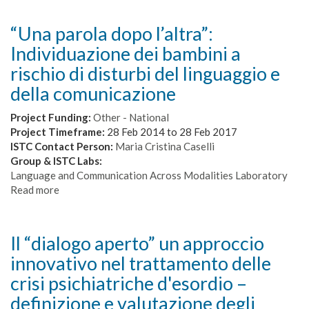
“Una parola dopo l’altra”:
Individuazione dei bambini a
rischio di disturbi del linguaggio e
della comunicazione
Project Funding:
Other - National
Project Timeframe:
28 Feb 2014
to
28 Feb 2017
ISTC Contact Person:
Maria Cristina Caselli
Group & ISTC Labs:
Language and Communication Across Modalities Laboratory
Read more
about
“Una
parola
dopo
Il “dialogo aperto” un approccio
l’altra”:
innovativo nel trattamento delle
Individuazione
dei
crisi psichiatriche d'esordio –
bambini
definizione e valutazione degli
a