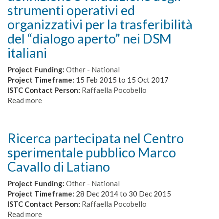
strumenti operativi ed
rischio
di
organizzativi per la trasferibilità
disturbi
del “dialogo aperto” nei DSM
del
italiani
linguaggio
e
Project Funding:
della
Other - National
Project Timeframe:
comunicazione
15 Feb 2015
to
15 Oct 2017
ISTC Contact Person:
Raffaella Pocobello
Read more
about
Il
“dialogo
aperto”
Ricerca partecipata nel Centro
un
sperimentale pubblico Marco
approccio
innovativo
Cavallo di Latiano
nel
trattamento
Project Funding:
Other - National
delle
Project Timeframe:
28 Dec 2014
to
30 Dec 2015
crisi
ISTC Contact Person:
Raffaella Pocobello
psichiatriche
Read more
about