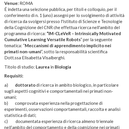
Venue:
ROMA
É indetta una selezione pubblica, per titoli e colloquio, per il
conferimento di n. 1 (uno) assegni per lo svolgimento di attività
di ricerca da svolgersi presso l'Istituto di Scienze e Tecnologie
della Cognizione del CNR che effettua ricerca nell'ambito del
programma di ricerca:
“IM-CLeVeR – Intrinsically Motivated
Cumulative Learning Versatile Robots
”
per la seguente
tematica: “
Meccanismi di apprendimento implicito nei
primati non-umani
”, sotto la responsabilità scientifica
Dott.ssa Elisabetta Visalberghi.
Titolo di studio:
Laurea
in
Biologia
Requisiti:
a)
dottorato
di ricerca in ambito biologico, in particolare
sugli aspetti cognitivi e comportamentali nei primati non-
umani;
b) comprovata esperienza nella progettazione di
esperimenti, osservazioni comportamentali, raccolta e analisi
statistica di dati;
c) documentata esperienza di ricerca almeno triennale
nell’ambito del comportamento e della cognizione nei primati