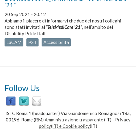
‘21”
20 Sep 2021 - 20:12
Abbiamo il piacere di informarvi che due dei nostri colleghi
sono stati invitati al
“TeleMediCare ‘21”
, nell’ambito del
Disability Pride Itali
LaCAM
PST
Accessibilità
Follow Us
ISTC Roma 1 (headquarter) Via Giandomenico Romagnosi 18a,
00196, Rome (RM)
Amministrazione trasparente
(IT)
-
Privacy
policy(IT) e Cookie policy
(IT)