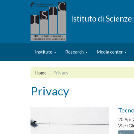
Skip
to
main
Istituto di Scienz
content
Institute
Research
Media center
Home
Privacy
Privacy
Tecno
20 Apr 
Vieri Gi