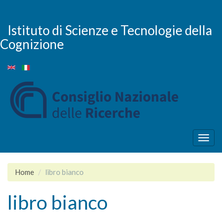
Skip
to
main
Istituto di Scienze e Tecnologie della
content
Cognizione
Togg
navig
Home
libro bianco
libro bianco