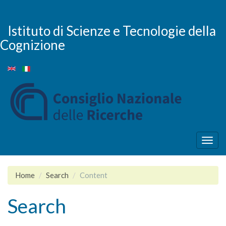
Skip
to
main
Istituto di Scienze e Tecnologie della
content
Cognizione
Togg
navig
Home
Search
Content
Search