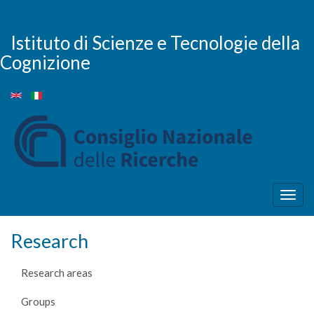
Skip
to
main
Istituto di Scienze e Tecnologie della
content
Cognizione
Togg
navig
Research
Research areas
Groups