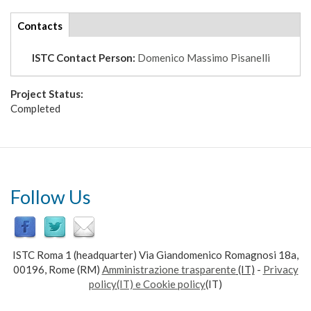
tabs
Contacts
(active
tab)
ISTC Contact Person:
Domenico Massimo Pisanelli
Project Status:
Completed
Follow Us
ISTC Roma 1 (headquarter) Via Giandomenico Romagnosi 18a,
00196, Rome (RM)
Amministrazione trasparente
(IT)
-
Privacy
policy(IT) e Cookie policy
(IT)