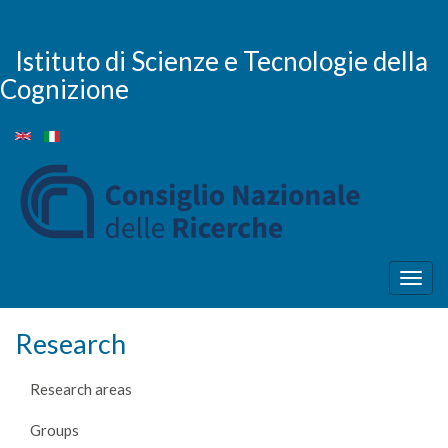
Skip
to
main
Istituto di Scienze e Tecnologie della
content
Cognizione
Togg
navig
Research
Research areas
Groups