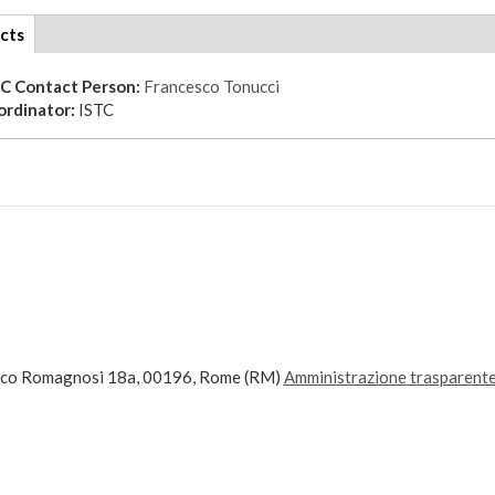
cts
(active
tab)
TC Contact Person:
Francesco Tonucci
ordinator:
ISTC
ico Romagnosi 18a, 00196, Rome (RM)
Amministrazione trasparent