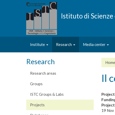
Skip
to
main
Istituto di Scienz
content
Institute
Research
Media center
Research
Hom
Research areas
Il 
Groups
ISTC Groups & Labs
Project
Fundin
Projects
Projec
19 Nov