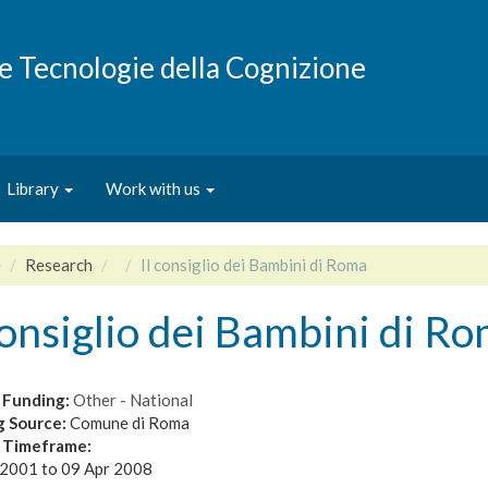
e e Tecnologie della Cognizione
Library
Work with us
e
Research
Il consiglio dei Bambini di Roma
consiglio dei Bambini di R
 Funding:
Other - National
g Source:
Comune di Roma
t Timeframe:
 2001
to
09 Apr 2008