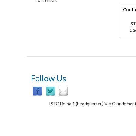
Databases
tabs
Conta
IS
Co
Follow Us
ISTC Roma 1 (headquarter) Via Giandomen