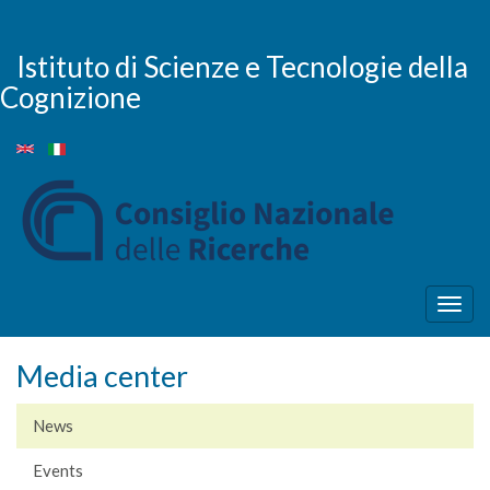
Skip
to
main
Istituto di Scienze e Tecnologie della
content
Cognizione
Togg
navig
Media center
News
Events