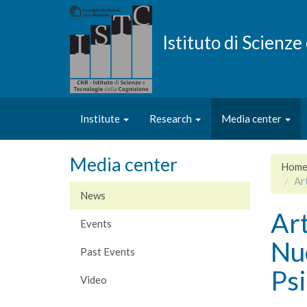
Skip
to
main
Istituto di Scienz
content
Institute
Research
Media center
Media center
Hom
Ar
News
Art
Events
Nuo
Past Events
Psi
Video