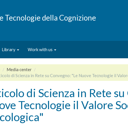
e e Tecnologie della Cognizione
Library
Work with us
e
Media center
ticolo di Scienza in Rete su Convegno: "Le Nuove Tecnologie il Valore
icolo di Scienza in Rete s
ve Tecnologie il Valore So
cologica"