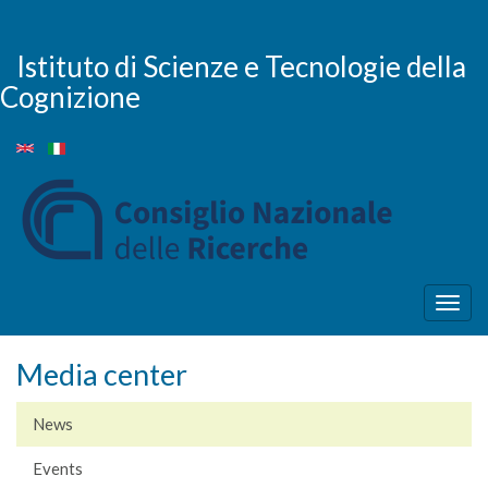
Skip
to
main
Istituto di Scienze e Tecnologie della
content
Cognizione
Togg
navig
Media center
News
Events