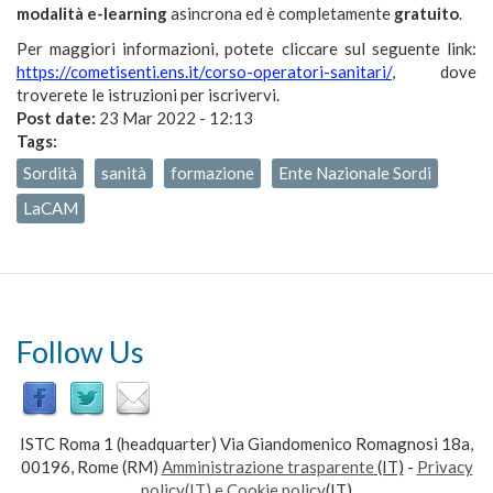
modalità e-learning
asincrona ed è completamente
gratuito
.
Per maggiori informazioni, potete cliccare sul seguente link:
https://cometisenti.ens.it/corso-operatori-sanitari/
, dove
troverete le istruzioni per iscrivervi.
Post date:
23 Mar 2022 - 12:13
Tags:
Sordità
sanità
formazione
Ente Nazionale Sordi
LaCAM
Follow Us
ISTC Roma 1 (headquarter) Via Giandomenico Romagnosi 18a,
00196, Rome (RM)
Amministrazione trasparente
(IT)
-
Privacy
policy(IT) e Cookie policy
(IT)