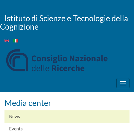
Skip
to
main
Istituto di Scienze e Tecnologie della
content
Cognizione
Togg
navig
Media center
News
Events