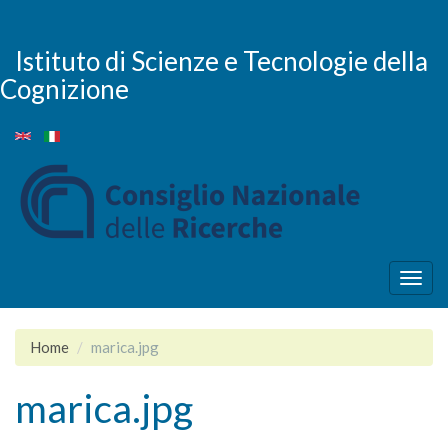
Skip
to
main
Istituto di Scienze e Tecnologie della
content
Cognizione
Togg
navig
Home
marica.jpg
marica.jpg