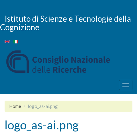
Skip
to
main
Istituto di Scienze e Tecnologie della
content
Cognizione
Togg
navig
Home
logo_as-ai.png
logo_as-ai.png