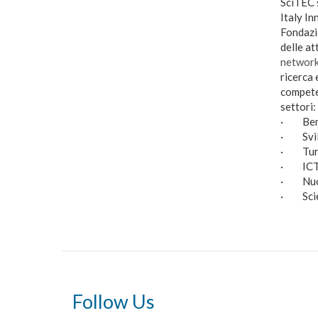
SciTEC s
Italy In
Fondazi
delle at
network
ricerca 
competen
settori:
· Beni 
· Svilu
· Tur
· IC
· Nuove
· Scien
Follow Us