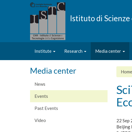
Skip
to
main
Istituto di Scienz
content
Institute
Research
Media center
Media center
Hom
News
Sci
Events
Ec
Past Events
Video
22 Sep 
Beijing