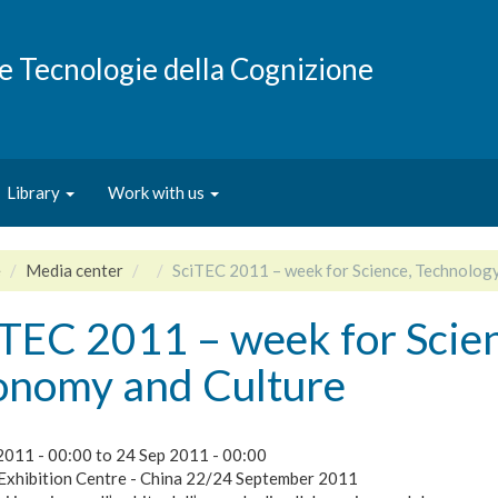
e e Tecnologie della Cognizione
Library
Work with us
e
Media center
SciTEC 2011 – week for Science, Technolog
TEC 2011 – week for Scien
onomy and Culture
2011 - 00:00
to
24 Sep 2011 - 00:00
 Exhibition Centre - China 22/24 September 2011