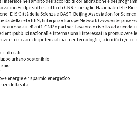
i inserisce nell’ambito dell’accordo di collaborazione e del program
novation Bridge sottoscritto da CNR, Consiglio Nazionale delle Rice
one IDIS Città della Scienza e BAST, Beijing Assosiation for Scienc
tività della rete EEN, Enterprise Europe Network (
www.enterprise-e
.ec.europa.eu
) di cui il CNR è partner. L’evento è rivolto ad aziende, u
ed enti pubblici nazionali e internazionali interessati a promuovere l
ze e a trovare dei potenziali partner tecnologici, scientifici e/o com
culturali
ppo urbano sostenibile
ismo
T
 energie e risparmio energetico
ze della vita