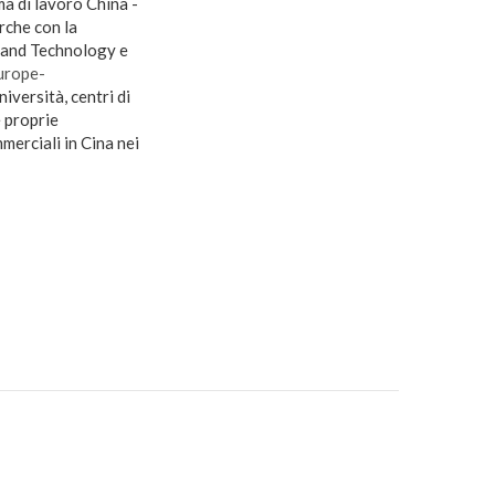
ma di lavoro China -
rche con la
e and Technology e
urope-
niversità, centri di
e proprie
merciali in Cina nei