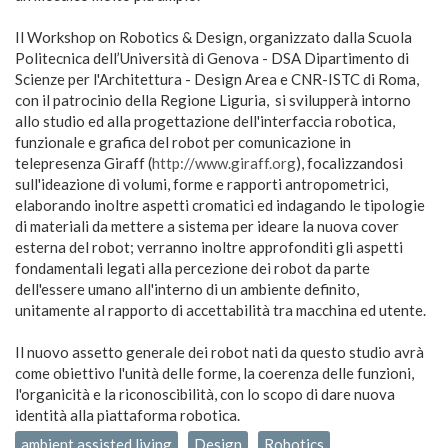
Il Workshop on Robotics & Design, organizzato dalla Scuola
Politecnica dell’Università di Genova - DSA Dipartimento di
Scienze per l'Architettura - Design Area e CNR-ISTC di Roma,
con il patrocinio della Regione Liguria, si svilupperà intorno
allo studio ed alla progettazione dell'interfaccia robotica,
funzionale e grafica del robot per comunicazione in
telepresenza Giraff (
http://www.giraff.org
), focalizzandosi
sull'ideazione di volumi, forme e rapporti antropometrici,
elaborando inoltre aspetti cromatici ed indagando le tipologie
di materiali da mettere a sistema per ideare la nuova cover
esterna del robot; verranno inoltre approfonditi gli aspetti
fondamentali legati alla percezione dei robot da parte
dell'essere umano all'interno di un ambiente definito,
unitamente al rapporto di accettabilità tra macchina ed utente.
Il nuovo assetto generale dei robot nati da questo studio avrà
come obiettivo l'unità delle forme, la coerenza delle funzioni,
l'organicità e la riconoscibilità, con lo scopo di dare nuova
identità alla piattaforma robotica.
ambient assisted living
Design
Robotics