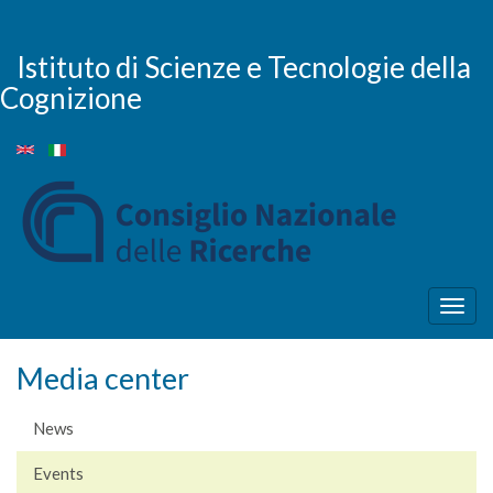
Skip
to
main
Istituto di Scienze e Tecnologie della
content
Cognizione
Togg
navig
Media center
News
Events