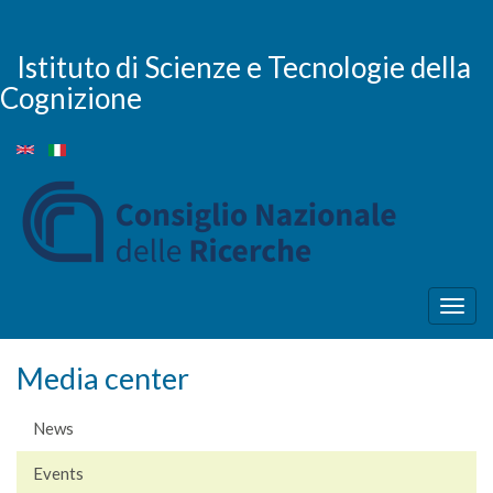
Skip
to
main
Istituto di Scienze e Tecnologie della
content
Cognizione
Togg
navig
Media center
News
Events