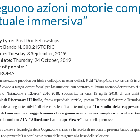
guono azioni motorie comp
tuale immersiva”
y type:
PostDoc Fellowships
r:
Bando N. 380.2 ISTC RIC
ate:
Tuesday, 3 September, 2019
 date:
Thursday, 24 October, 2019
 of people:
1
ROMA
na selezione pubblica per titoli e colloquio
ai sensi dell'art. 8 del
"
Disciplinare
concernente le a
di lavoro a tempo
d
e
terminat
o
"
per l'assunzion
e
, con contratto di lavoro a tempo determinato
ai
to “Istruzione e Ricerca” 2016-2018, sottoscritto in data 19 aprile 2018, di una unità
ale di
Ricercatore
III livello
,
fascia
stipendiale iniziale
,
presso l
'
Istitut
o
di Scienze e Tecnolo
 della seguente attività di ricerca scientifica e tecnologica: “
L
o studio della rappresent
 del movimento in soggetti umani che eseguono azioni motorie complesse in realtà virtu
to denominato
ALV "Affordance Landscape Viewer"
citato nelle premesse.
di Scienze e Tecnologie della Cognizione si riserva la facoltà di revocare il presente bando in qua
 non prevedibili o per il venir meno delle esigenze alla base della selezione.