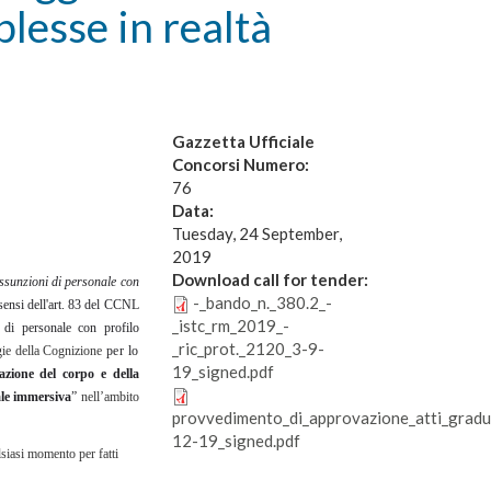
lesse in realtà
Gazzetta Ufficiale
Concorsi Numero:
76
Data:
Tuesday, 24 September,
2019
Download call for tender:
ssu
n
z
ioni di personale con
-_bando_n._380.2_-
 sensi dell'art. 83 del CCNL
_istc_rm_2019_-
 di personale con profilo
_ric_prot._2120_3-9-
gie della Cognizione
per lo
19_signed.pdf
azione del corpo e della
ale immersiva
”
nell’ambito
provvedimento_di_approvazione_atti_gradu
12-19_signed.pdf
lsiasi momento per fatti