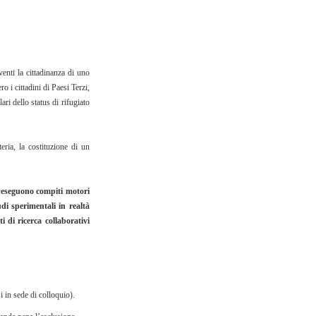
venti la cittadinanza di uno
 i cittadini di Paesi Terzi,
ri dello status di rifugiato
eria, la costituzione di un
e eseguono compiti motori
di sperimentali in realtà
 di ricerca collaborativi
i in sede di colloquio).