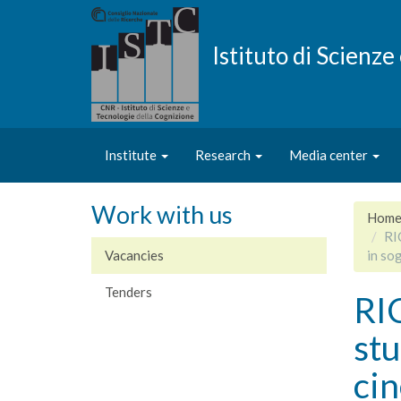
Skip
to
main
Istituto di Scienz
content
Institute
Research
Media center
Work with us
Hom
RI
Vacancies
in so
Tenders
RI
stu
cin