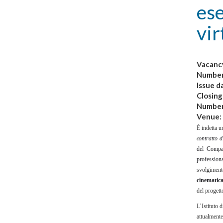
ese
vir
Vacanc
Numbe
Issue d
Closing
Number
Venue:
È indetta u
c
ontratto 
del Compar
profession
svolgimento
cinematica
del proget
L’Istituto 
attualmente