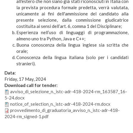
all'estero che non siano già stati riconosciuti in Italia con
la prevista procedura formale predetta, verrà valutata,
unicamente ai fini dell'ammissione del candidato alla
presente selezione, dalla commissione giudicatrice
costituita ai sensi dell’art. 6, comma 1 del Disciplinare;
Esperienza nell’uso di linguaggi di programmazione,
almeno uno tra Python, Java e C++;
Buona conoscenza della lingua inglese sia scritta che
orale;
Conoscenza della lingua italiana (solo per i candidati
stranieri).
Data:
Friday, 17 May, 2024
Download call for tender:
avviso_di_selezione_n._istc-adr-418-2024-rm_163587_16-
5-24.docx
notice_of_selection_n._istc-adr-418-2024-rm.docx
provvedimento_di_graduatoria_avviso_n._istc-adr-418-
2024-rm_signed-1.pdf