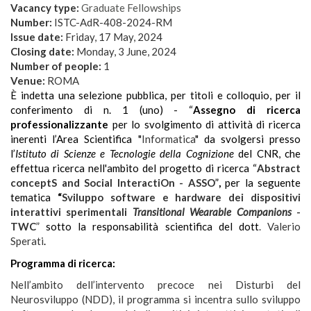
Vacancy type:
Graduate Fellowships
Number:
ISTC-AdR-408-2024-RM
Issue date:
Friday, 17 May, 2024
Closing date:
Monday, 3 June, 2024
Number of people:
1
Venue:
ROMA
È indetta una selezione pubblica, per titoli e colloquio, per il
conferimento di n. 1 (uno) - “
Assegno di ricerca
professionalizzante
per lo svolgimento di attività di ricerca
inerenti l’Area Scientifica "
Informatica
" da svolgersi presso
l’
Istituto di Scienze e Tecnologie della Cognizione
del CNR, che
effettua ricerca nell'ambito del progetto di ricerca “
Abstract
conceptS and Social InteractiOn - ASSO
”
,
per la seguente
tematica
“
Sviluppo software e hardware dei dispositivi
interattivi sperimentali
Transitional Wearable Companions
-
TWC
”
sotto la responsabilità scientifica del
dott
. Valerio
Sperati
.
Programma di ricerca:
Nell’ambito dell’intervento precoce nei Disturbi del
Neurosviluppo (NDD), il programma si incentra sullo sviluppo