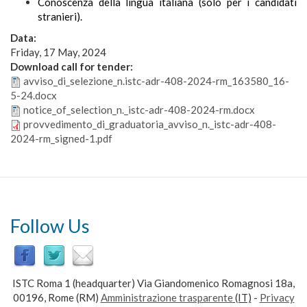
Conoscenza della lingua italiana (solo per i candidati
stranieri).
Data:
Friday, 17 May, 2024
Download call for tender:
avviso_di_selezione_n.istc-adr-408-2024-rm_163580_16-
5-24.docx
notice_of_selection_n._istc-adr-408-2024-rm.docx
provvedimento_di_graduatoria_avviso_n._istc-adr-408-
2024-rm_signed-1.pdf
Follow Us
ISTC Roma 1 (headquarter) Via Giandomenico Romagnosi 18a,
00196, Rome (RM)
Amministrazione trasparente
(IT)
-
Privacy