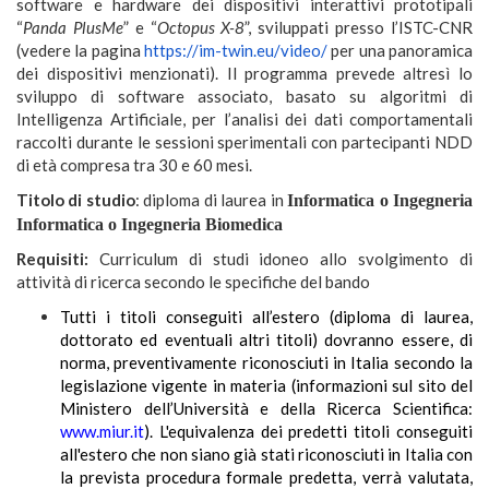
software e hardware dei dispositivi interattivi prototipali
“
Panda PlusMe
” e “
Octopus X-8
”, sviluppati presso l’ISTC-CNR
(vedere la pagina
https://im-twin.eu/video/
per una panoramica
dei dispositivi menzionati). Il programma prevede altresì lo
sviluppo di software associato, basato su algoritmi di
Intelligenza Artificiale, per l’analisi dei dati comportamentali
raccolti durante le sessioni sperimentali con partecipanti NDD
di età compresa tra 30 e 60 mesi.
Titolo di studio
: diploma di laurea in
Informatica o Ingegneria
Informatica o Ingegneria Biomedica
Requisiti:
Curriculum di studi idoneo allo svolgimento di
attività di ricerca secondo le specifiche del bando
Tutti i titoli conseguiti all’estero (diploma di laurea,
dottorato ed eventuali altri titoli) dovranno essere, di
norma, preventivamente riconosciuti in Italia secondo la
legislazione vigente in materia (informazioni sul sito del
Ministero dell’Università e della Ricerca Scientifica:
www.miur.it
). L'equivalenza dei predetti titoli conseguiti
all'estero che non siano già stati riconosciuti in Italia con
la prevista procedura formale predetta, verrà valutata,