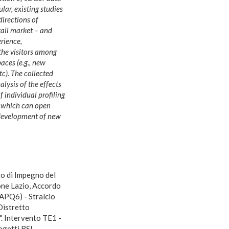
lar, existing studies
directions of
tail market – and
erience,
the visitors among
aces (e.g., new
c). The collected
lysis of the effects
f individual profiling
, which can open
 development of new
to di Impegno del
one Lazio, Accordo
APQ6) - Stralcio
Distretto
". Intervento TE1 -
ogetti RSI.