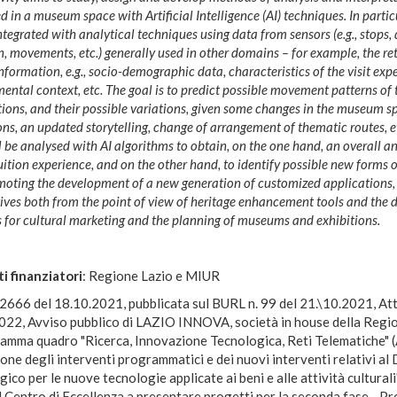
 in a museum space with Artificial Intelligence (AI) techniques. In particu
ntegrated with analytical techniques using data from sensors (e.g., stops, 
n, movements, etc.) generally used in other domains – for example, the re
information, e.g., socio-demographic data, characteristics of the visit exp
ental context, etc. The goal is to predict possible movement patterns of 
tions, and their possible variations, given some changes in the museum sp
ons, an updated storytelling, change of arrangement of thematic routes, et
l be analysed with AI algorithms to obtain, on the one hand, an overall ana
ruition experience, and on the other hand, to identify possible new forms o
oting the development of a new generation of customized applications
ives both from the point of view of heritage enhancement tools and the
 for cultural marketing and the planning of museums and exhibitions.
i finanziatori
: Regione Lazio e MIUR
2666 del 18.10.2021, pubblicata sul BURL n. 99 del 21.\10.2021, At
022, Avviso pubblico di LAZIO INNOVA, società in house della Regi
ramma quadro "Ricerca, Innovazione Tecnologica, Reti Telematiche" (
one degli interventi programmatici e dei nuovi interventi relativi al 
ico per le nuove tecnologie applicate ai beni e alle attività culturali
l Centro di Eccellenza a presentare progetti per la seconda fase - Pr