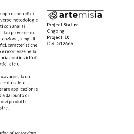
luppo di metodi di
traverso metodologie
Project Status:
ti con analisi
Ongoing
 dati provenienti
Project ID:
ttenzione, tempi di
Det. G12666
ici, caratteristiche
e e ricorrenze nella
ariazioni in virtù di
ici, etc.).
 ricavarne, da un
e culturale, e
nerare applicazioni e
ia dal punto di
nuovi prodotti
stre.
ation of sensor data