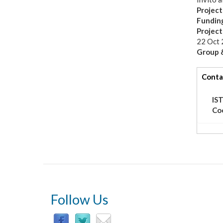
Project
Fundin
Projec
22 Oct
Group &
tabs
Conta
IS
Co
Follow Us