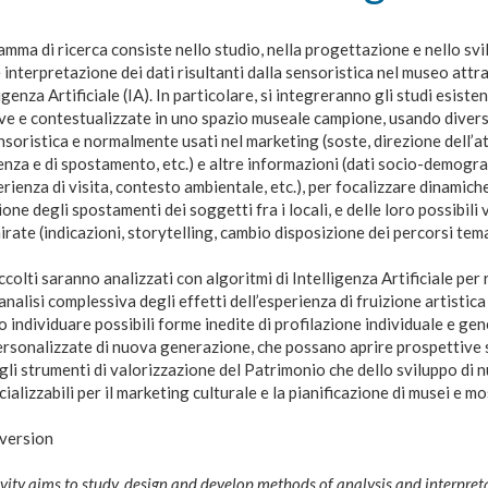
amma di ricerca consiste nello studio, nella progettazione e nello svi
e interpretazione dei dati risultanti dalla sensoristica nel museo at
ligenza Artificiale (IA). In particolare, si integreranno gli studi esisten
e e contestualizzate in uno spazio museale campione, usando diversi
nsoristica e normalmente usati nel marketing (soste, direzione dell’a
za e di spostamento, etc.) e altre informazioni (dati socio-demograf
erienza di visita, contesto ambientale, etc.), per focalizzare dinamich
one degli spostamenti dei soggetti fra i locali, e delle loro possibili v
irate (indicazioni, storytelling, cambio disposizione dei percorsi temat
accolti saranno analizzati con algoritmi di Intelligenza Artificiale per
’analisi complessiva degli effetti dell’esperienza di fruizione artistica 
ro individuare possibili forme inedite di profilazione individuale e ge
rsonalizzate di nuova generazione, che possano aprire prospettive s
gli strumenti di valorizzazione del Patrimonio che dello sviluppo di 
alizzabili per il marketing culturale e la pianificazione di musei e mo
 version
ivity aims to study, design and develop methods of analysis and interpret