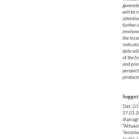
generated
will be i
attentio
further 
environm
the loca
indicati
data wil
of the f
and prom
perspect
products
Soggett
Det. G1
27.01.2
di prog
"Attuazi
Tecnolog
Invito a