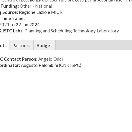
 Funding:
Other - National
g Source:
Regione Lazio e MIUR
t Timeframe:
 2021
to
22 Jan 2024
 ISTC Labs:
Planning and Scheduling Technology Laboratory
cts
(active
Partners
Budget
tab)
TC Contact Person:
Angelo Oddi
ordinator:
Augusto Palombini (CNR ISPC)