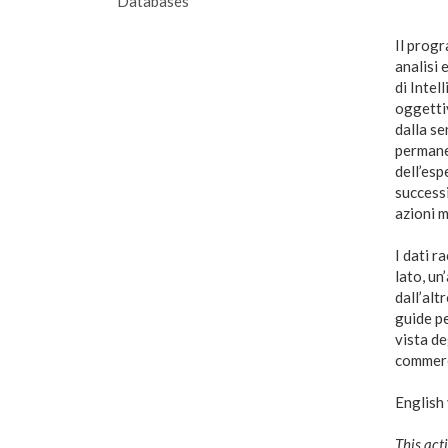
Databases
Il progr
analisi 
di Intel
oggettiv
dalla se
permanen
dell’esp
successi
azioni m
I dati r
lato, un
dall’alt
guide pe
vista de
commerci
English
This act