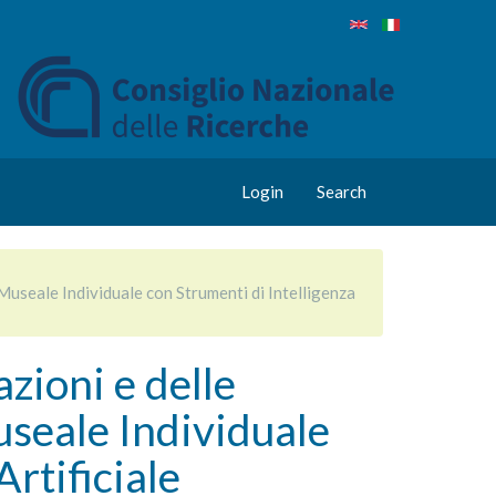
Login
Search
Museale Individuale con Strumenti di Intelligenza
zioni e delle
useale Individuale
Artificiale