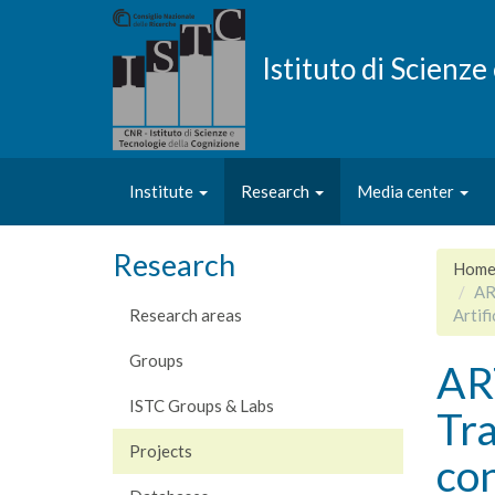
Skip
to
main
Istituto di Scienz
content
Institute
Research
Media center
Research
Hom
AR
Research areas
Artifi
Groups
ART
ISTC Groups & Labs
Tra
Projects
con