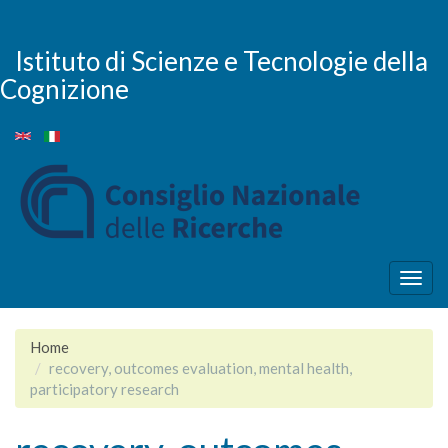
Skip
to
main
Istituto di Scienze e Tecnologie della
content
Cognizione
Togg
navig
Home
recovery, outcomes evaluation, mental health,
participatory research