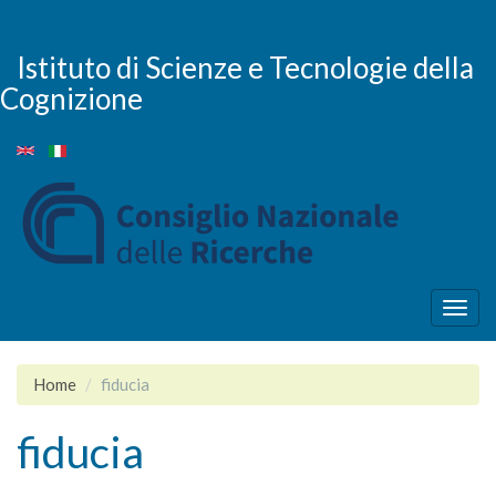
Skip
to
main
Istituto di Scienze e Tecnologie della
content
Cognizione
Togg
navig
Home
fiducia
fiducia