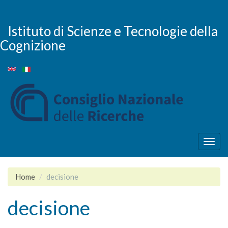
Skip
to
main
Istituto di Scienze e Tecnologie della
content
Cognizione
Togg
navig
Home
decisione
decisione