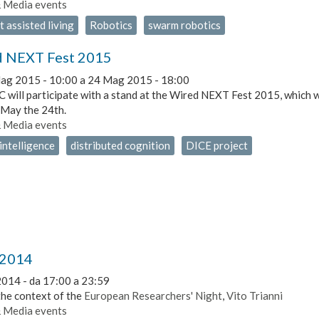
& Media events
 assisted living
Robotics
swarm robotics
 NEXT Fest 2015
ag 2015 - 10:00
a
24 Mag 2015 - 18:00
 will participate with a stand at the Wired NEXT Fest 2015, which wi
 May the 24th.
& Media events
intelligence
distributed cognition
DICE project
 2014
2014 -
da
17:00
a
23:59
the context of the
European Researchers' Night
,
Vito Trianni
& Media events