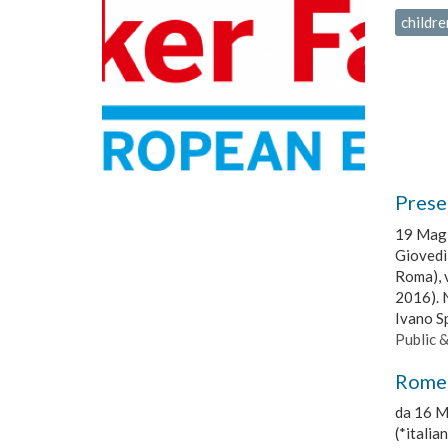
childre
Presen
19 Mag
Giovedì
Roma), 
2016). N
Ivano S
Public 
Rome
da
16 M
(*italia