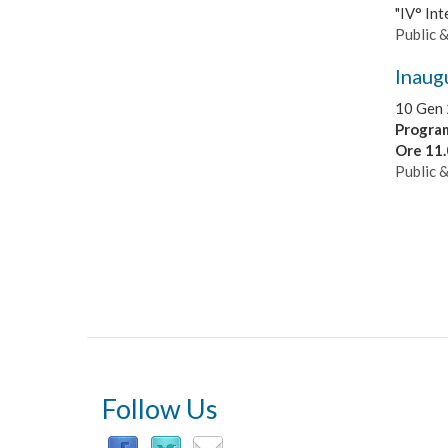
"IV° Int
Public 
Inaug
10 Gen 
Progra
Ore 11
Public 
Follow Us