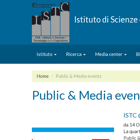
Salta
al
contenuto
Istituto di Scienz
principale
Istituto
Ricerca
Media center
B
Home
Public & Media events
Public & Media even
ISTC 
da
14 O
La quar
Public 