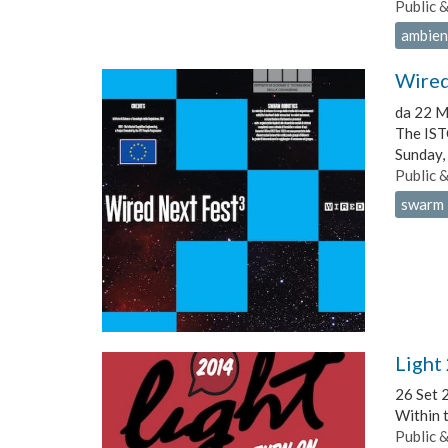
Public 
ambient
Wired
da
22 M
The ISTC
Sunday,
Public 
swarm 
Light
26 Set 
Within 
Public 