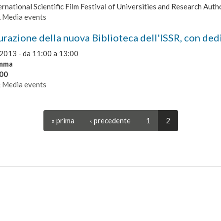
ernational Scientific Film Festival of Universities and Research Autho
& Media events
urazione della nuova Biblioteca dell'ISSR, con ded
2013 -
da
11:00
a
13:00
mma
.00
& Media events
« prima
‹ precedente
1
2