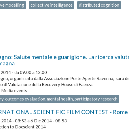
ive modelling
collective intelligence
distributed cognition
no: Salute mentale e guarigione. La ricerca valuta
magna
 2014 -
da
09:00
a
13:00
gno, organizzato dalla Associazione Porte Aperte Ravenna, sarà dedi
o di Valutazione della Recovery House di Faenza.
& Media events
y, outcomes evaluation, mental health, participatory research
NATIONAL SCIENTIFIC FILM CONTEST - Rome Do
c 2014 - 08:53
a
6 Dic 2014 - 08:53
ction to Docscient 2014