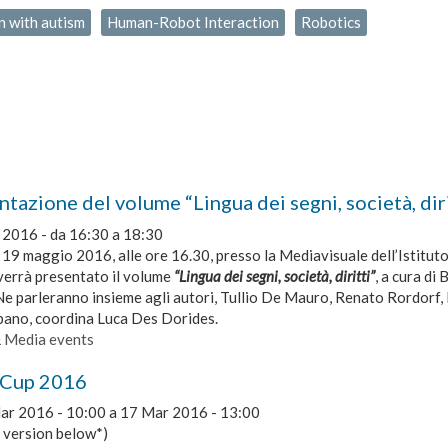
n with autism
Human-Robot Interaction
Robotics
tazione del volume “Lingua dei segni, società, diri
 2016 -
da
16:30
a
18:30
 19 maggio 2016, alle ore 16.30, presso la Mediavisuale dell’Istitu
verrà presentato il volume
“Lingua dei segni, società, diritti”
, a cura di
e parleranno insieme agli autori, Tullio De Mauro, Renato Rordorf, 
pano, coordina Luca Des Dorides.
& Media events
Cup 2016
ar 2016 - 10:00
a
17 Mar 2016 - 13:00
n version below*)