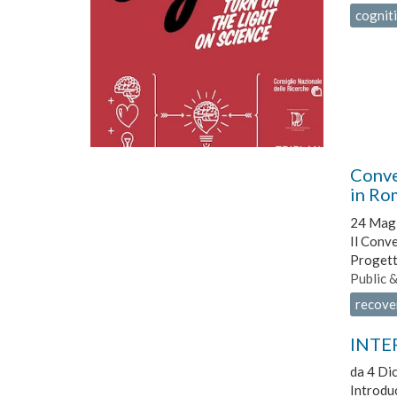
cognit
Conveg
in Ro
24 Mag
Il Conve
Progett
Public 
recover
INTER
da
4 Di
Introdu