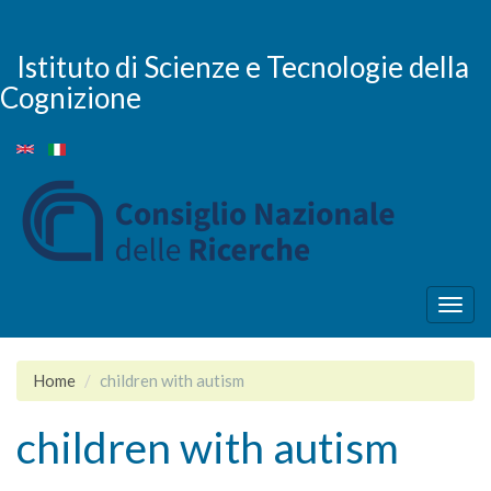
Salta
al
contenuto
Istituto di Scienze e Tecnologie della
principale
Cognizione
Togg
navig
Home
children with autism
children with autism