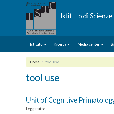
Salta
al
contenuto
Istituto di Scienz
principale
Istituto
Ricerca
Media center
B
Home
tool use
tool use
Unit of Cognitive Primatolog
Leggi tutto
su