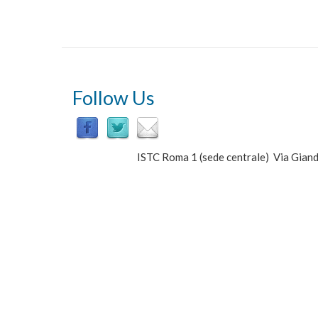
Unit
of
Cognitive
Primatology
&
Primate
Center
Follow Us
ISTC Roma 1 (sede centrale) Via Gi