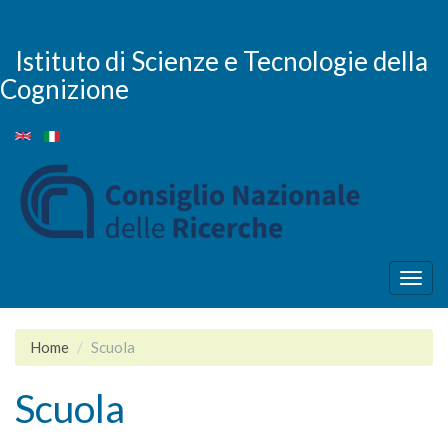
Salta
al
contenuto
Istituto di Scienze e Tecnologie della
principale
Cognizione
Togg
navig
Home
Scuola
Scuola