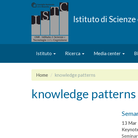
Salta
al
contenuto
Istituto di Scienz
principale
Istituto
Ricerca
Media center
B
Home
knowledge patterns
knowledge patterns
Seman
13 Mar
Keynote
Seminar