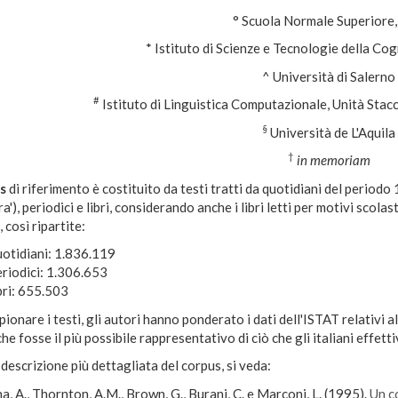
° Scuola Normale Superiore,
* Istituto di Scienze e Tecnologie della C
^ Università di Salerno
#
Istituto di Linguistica Computazionale, Unità Sta
§
Università de L'Aquila
†
in memoriam
s
di riferimento è costituito da testi tratti da quotidiani del periodo 1
ra'), periodici e libri, considerando anche i libri letti per motivi scola
, così ripartite:
uotidiani: 1.836.119
riodici: 1.306.653
bri: 655.503
ionare i testi, gli autori hanno ponderato i dati dell'ISTAT relativi al
he fosse il più possibile rappresentativo di ciò che gli italiani effe
descrizione più dettagliata del corpus, si veda:
, A., Thornton, A.M., Brown, G., Burani, C. e Marconi, L. (1995).
Un c