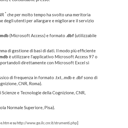
*
CNR
che per molto tempo ha svolto una meritoria
e degli utenti per allargare e migliorare il servizio
.mdb
(Microsoft Access) e formato
.dbf
(utilizzabile
 di gestione di basi di dati. Il modo più efficiente
.mdb
è utilizzare l'applicativo Microsoft Access 97 o
importandoli direttamente con Microsoft Excel si
ssico di frequenza in formato .txt, .mdb e .dbf sono di
Cognizione, CNR, Roma).
di Scienze e Tecnologie della Cognizione, CNR,
ola Normale Superiore, Pisa).
me.htm
e su
http://www.ge.ilc.cnr.it/strumenti.php
]