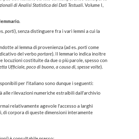
zionali di Analisi Statistica dei Dati Testuali
. Volume I,
lemmario
.
es.
porti
), senza distinguere fra i vari lemmi a cui la
ndotte al lemma di provenienza (ad es.
porti
come
ndicativo del verbo
portare
). Il lemmario indica inoltre
le locuzioni costituite da due o più parole, spesso con
tta Ufficiale, poco di buono, a causa di, spesse volte
).
sponibili per l'italiano sono dunque i seguenti:
 alle rilevazioni numeriche estraibili dall'archivio
ormai relativamente agevole l'accesso a larghi
i, di corpora di queste dimensioni interamente
ioni) è consultabile presso: