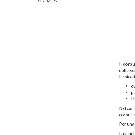
Databases
Il
corpu
della Se
lessicali
q
pe
li
Nel camp
corpus c
Per una 
Laudanna