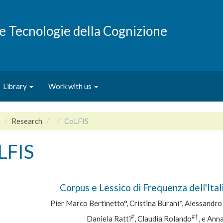
e e Tecnologie della Cognizione
Library
Work with us
e
Research
CoLFIS
LFIS
Corpus e Lessico di Frequenza dell'Ital
Pier Marco Bertinetto°, Cristina Burani*, Alessandr
#
#
†
Daniela Ratti
, Claudia Rolando
, e An