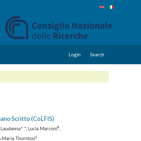
Login
Search
iano Scritto (CoLFIS)
#
o Laudanna^ *, Lucia Marconi
,
§
na Maria Thornton