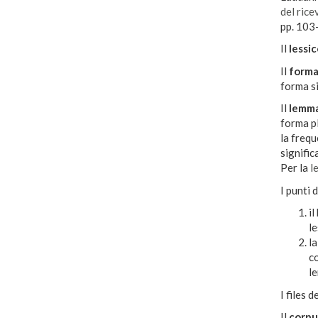
del rice
pp. 103
Il
lessi
Il
forma
forma si
Il
lemma
forma p
la frequ
signific
Per la
l
I punti 
il
le
la
co
le
I files 
Il
corpu