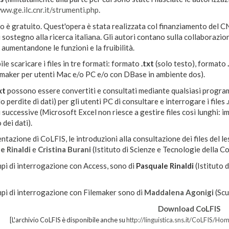
ww.ge.ilc.cnr.it/strumenti.php
.
o è gratuito. Quest'opera è stata realizzata col finanziamento del 
 sostegno alla ricerca italiana. Gli autori contano sulla collaborazion
 aumentandone le funzioni e la fruibilità.
ile scaricare i files in tre formati: formato
.txt
(solo testo), formato
emaker per utenti Mac e/o PC e/o con DBase in ambiente dos).
xt
possono essere convertiti e consultati mediante qualsiasi programma
o perdite di dati) per gli utenti PC di consultare e interrogare i files
 successive (Microsoft Excel non riesce a gestire files così lunghi: 
dei dati).
ntazione di CoLFIS, le introduzioni alla consultazione dei files del le
e Rinaldi
e
Cristina Burani
(Istituto di Scienze e Tecnologie della 
pi di interrogazione con Access, sono di
Pasquale Rinaldi
(Istituto 
mpi di interrogazione con Filemaker sono di
Maddalena Agonigi
(Scu
Download CoLFIS
[L'archivio CoLFIS è disponibile anche su
http://linguistica.sns.it/CoLFIS/Ho