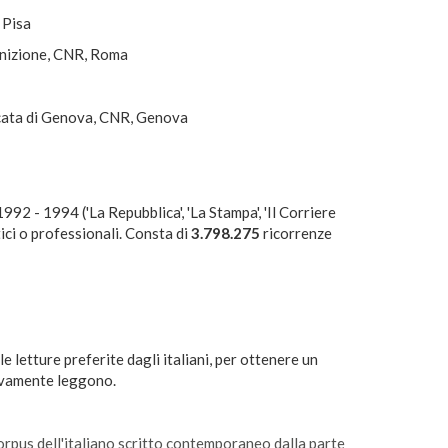
 Pisa
ognizione, CNR, Roma
ccata di Genova, CNR, Genova
992 - 1994 ('La Repubblica', 'La Stampa', 'Il Corriere
stici o professionali. Consta di
3.798.275
ricorrenze
le letture preferite dagli italiani, per ottenere un
ttivamente leggono.
orpus dell'italiano scritto contemporaneo dalla parte