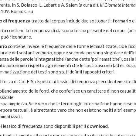
vente
. In S. Bolasco, L. Lebart e A. Salem (a cura di),
III Giornate interna
-109. Roma: Cisu
co di frequenza
tratto dal corpus include due sottoparti:
formario
e
rio
contiene la frequenza di ciascuna forma presente nel corpus (ad 
 può ricondurre.
rio
contiene invece le frequenze delle forme lemmatizzate, cioè rico
lurale del sostantivo
porto
, oppure seconda persona singolare dell'i
enza delle parole 'sintagmatiche' (anche dette 'polirematiche'), ossia 
ato autonomo rispetto agli elementi che le costituiscono (ad es.
Gazze
emmatizzazione
dei testi sono stati definiti appositi criteri.
di forza di CoLFIS, rispetto ai lessici di frequenza precedentemente di
 bilanciamento delle fonti, che conferisce un carattere di non casualità
ssicale;
 sua ampiezza. Se è vero che le tecnologie informatiche hanno reso 
rpora testuali, è altrettanto vero che non esistono molti altri esemp
mmatizzati.
del lessico di frequenza sono disponibili per il
download
.
s
(limitatamente alla parte per cui sono state rilasciate le autorizzaz