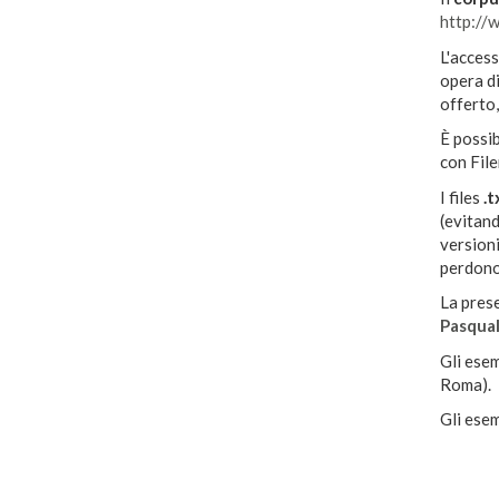
http://w
L'access
opera di
offerto,
È possib
con Fil
I files
.t
(evitand
versioni
perdono 
La prese
Pasqual
Gli esem
Roma).
Gli ese