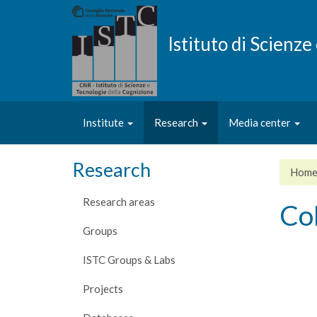
Skip
to
main
Istituto di Scienz
content
Institute
Research
Media center
Research
Hom
Research areas
Co
Groups
ISTC Groups & Labs
Projects