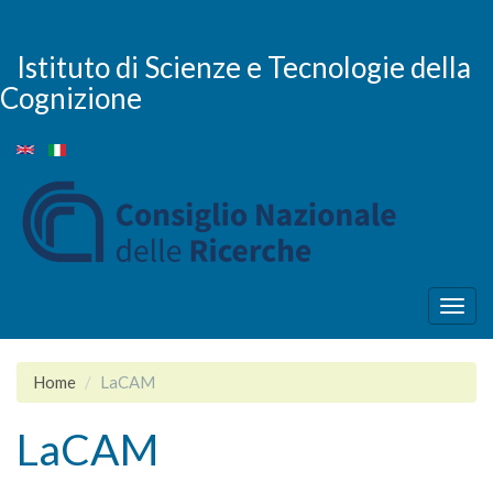
Skip
to
main
Istituto di Scienze e Tecnologie della
content
Cognizione
Togg
navig
Home
LaCAM
LaCAM