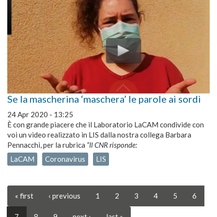
Se la mascherina ‘maschera’ le parole ai sordi
24 Apr 2020 - 13:25
È con grande piacere che il Laboratorio LaCAM condivide con
voi un video realizzato in LIS dalla nostra collega Barbara
Pennacchi, per la rubrica
“Il CNR risponde:
LaCAM
Coronavirus
LIS
« first
‹ previous
1
2
3
4
5
6
7
8
9
next ›
last »