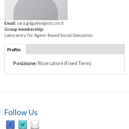
Email:
sara.gilgallen@istc.cnr.it
Group membership:
Laboratory for Agent-Based Social Simulation
Additional
Profilo
(scheda
details
attiva)
Posizione:
Ricercatore (Fixed Term)
Follow Us