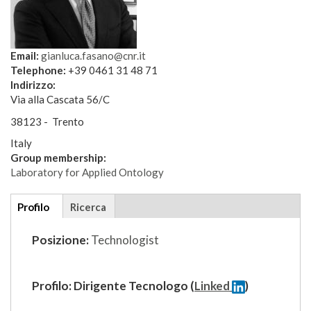
Email:
gianluca.fasano@cnr.it
Telephone:
+39 0461 31 48 71
Indirizzo:
Via alla Cascata 56/C
38123 - Trento
Italy
Group membership:
Laboratory for Applied Ontology
Additional
Profilo
(scheda
Ricerca
details
attiva)
Posizione:
Technologist
Profilo: Dirigente Tecnologo
(
Linked
)