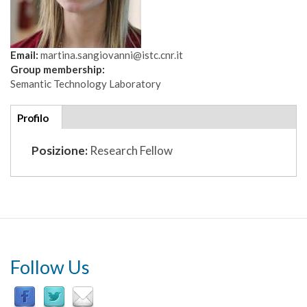
Email:
martina.sangiovanni@istc.cnr.it
Group membership:
Semantic Technology Laboratory
Additional
Profilo
(scheda
details
attiva)
Posizione:
Research Fellow
Follow Us