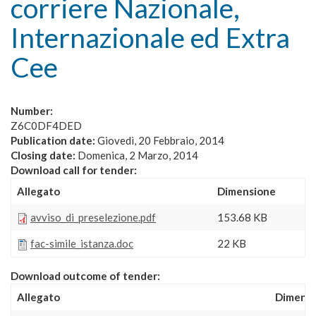
corriere Nazionale,
Internazionale ed Extra
Cee
Number:
Z6C0DF4DED
Publication date:
Giovedì, 20 Febbraio, 2014
Closing date:
Domenica, 2 Marzo, 2014
Download call for tender:
Allegato
Dimensione
avviso_di_preselezione.pdf
153.68 KB
fac-simile_istanza.doc
22 KB
Download outcome of tender:
Allegato
Dimens