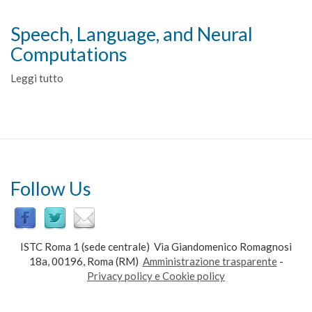
Speech, Language, and Neural
Computations
Leggi tutto
su
Speech,
Language,
and
Neural
Computations
Follow Us
ISTC Roma 1 (sede centrale) Via Giandomenico Romagnosi
18a, 00196, Roma (RM)
Amministrazione trasparente
-
Privacy policy e Cookie policy