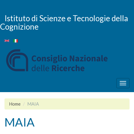
Salta
al
contenuto
Istituto di Scienze e Tecnologie della
principale
Cognizione
Togg
navig
Home
MAIA
MAIA