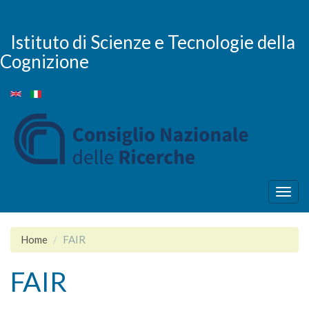
Salta
al
contenuto
Istituto di Scienze e Tecnologie della
principale
Cognizione
Togg
navig
Home
FAIR
FAIR