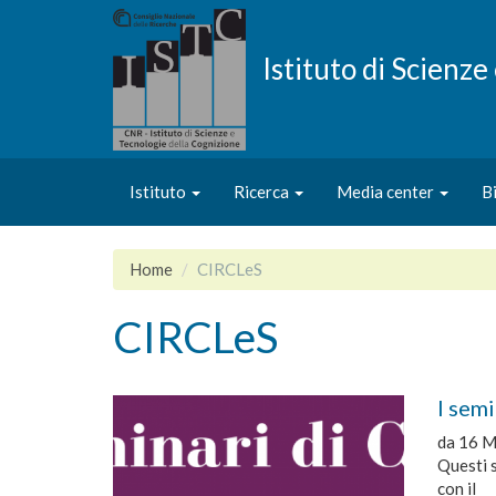
Salta
al
contenuto
Istituto di Scienz
principale
Istituto
Ricerca
Media center
B
Home
CIRCLeS
CIRCLeS
I sem
da
16 M
Questi s
con il