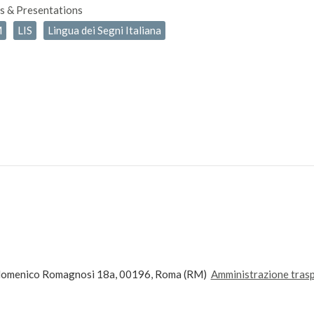
s & Presentations
M
LIS
Lingua dei Segni Italiana
andomenico Romagnosi 18a, 00196, Roma (RM)
Amministrazione tras