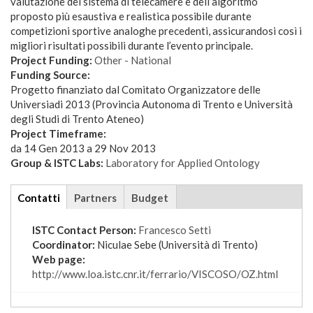
valutazione del sistema di telecamere e dell’algoritmo
proposto più esaustiva e realistica possibile durante
competizioni sportive analoghe precedenti, assicurandosi così i
migliori risultati possibili durante l’evento principale.
Project Funding:
Other - National
Funding Source:
Progetto finanziato dal Comitato Organizzatore delle
Universiadi 2013 (Provincia Autonoma di Trento e Università
degli Studi di Trento Ateneo)
Project Timeframe:
da
14 Gen 2013
a
29 Nov 2013
Group & ISTC Labs:
Laboratory for Applied Ontology
tabs
Contatti
(scheda
Partners
Budget
attiva)
ISTC Contact Person:
Francesco Setti
Coordinator:
Niculae Sebe (Università di Trento)
Web page:
http://www.loa.istc.cnr.it/ferrario/VISCOSO/OZ.html