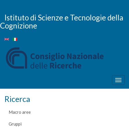
Salta
al
contenuto
Istituto di Scienze e Tecnologie della
principale
Cognizione
Togg
navig
Ricerca
Macro aree
Gruppi