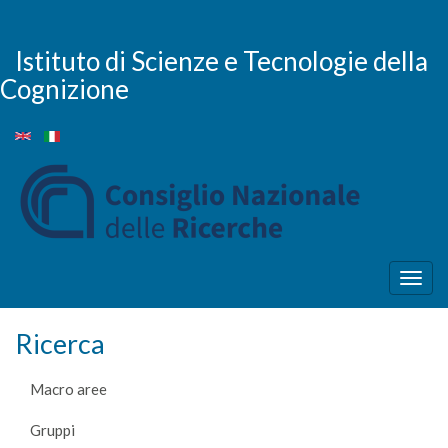
Salta
al
contenuto
Istituto di Scienze e Tecnologie della
principale
Cognizione
Togg
navig
Ricerca
Macro aree
Gruppi